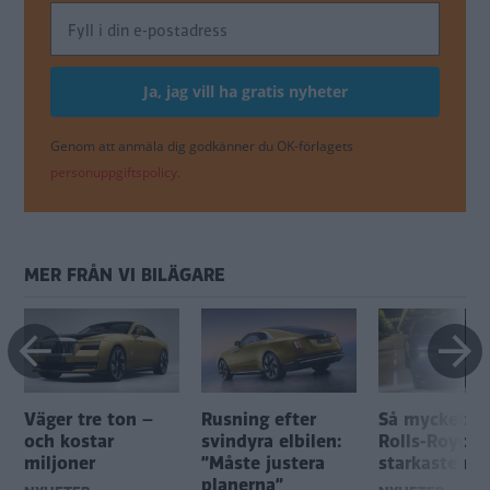
Genom att anmäla dig godkänner du OK-förlagets
personuppgiftspolicy.
MER FRÅN VI BILÄGARE
Väger tre ton –
Rusning efter
Så mycket ko
och kostar
svindyra elbilen:
Rolls-Royce
miljoner
”Måste justera
starkaste mo
planerna”