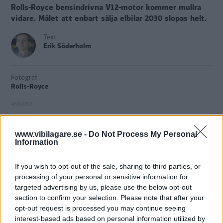
Rolls-Royce bensindrivna V12-motor kommer mullra
vidare. Målet att enbart sälja elbilar 2030 slopas helt.
Text
Erik Söderholm
Fotograf
Rolls-Royce
www.vibilagare.se -
Do Not Process My Personal
Ännu ett bilmärke
väljer att slopa målsättningen att
Information
enbart sälja elbilar. Den här gången handlar det om Rolls-
Royce.
If you wish to opt-out of the sale, sharing to third parties, or
processing of your personal or sensitive information for
Det engelska lyxmärket har lanserat
elbilsmodellen
targeted advertising by us, please use the below opt-out
Spectre
som sålde bra efter lanseringen. Men nu dyker
section to confirm your selection. Please note that after your
försäljningssiffrorna samtidigt som efterfrågan på märkets
opt-out request is processed you may continue seeing
bensinbilar är hög.
interest-based ads based on personal information utilized by