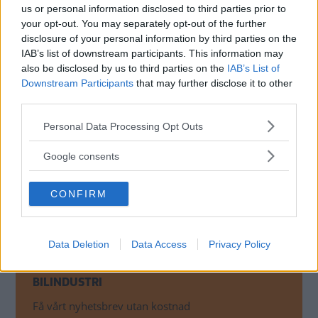
us or personal information disclosed to third parties prior to
Dessutom har flera länder skalat ned sina subventioner
your opt-out. You may separately opt-out of the further
för elbilar.
disclosure of your personal information by third parties on the
IAB’s list of downstream participants. This information may
– För varje kund som älskar en elbil finns en som inte gör
also be disclosed by us to third parties on the
IAB’s List of
det, säger Rolls-Royce-chefen Chris Brownridge till
The
Downstream Participants
that may further disclose it to other
third parties.
Times
.
Please note that this website/app uses one or more Google
Personal Data Processing Opt Outs
Rolls-Royce ska
fortsätta hålla liv i märkets V12-motor
services and may gather and store information including but
som märkeschefen säger är ”en del av vår historia”.
not limited to your visit or usage behaviour. You may click to
Google consents
grant or deny consent to Google and its third-party tags to
Konkurrenten Bentley har skjutit upp målet att enbart sälja
use your data for below specified purposes in below Google
elbilar från 2030 till 2035, men efter det slopades
CONFIRM
consent section.
elbilsmålet helt.
Data Deletion
Data Access
Privacy Policy
MISSA INTE KOMMANDE ARTIKLAR OM
BILINDUSTRI
Få vårt nyhetsbrev utan kostnad