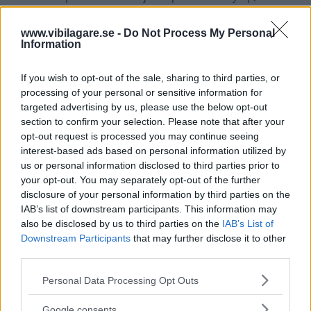
är den tillval).
www.vibilagare.se -
Do Not Process My Personal
Det brittiska märket
har tidigare tvingats
sluta sälja
en
Information
belyst version av kylarprydnaden Spirit of Ecstasy för 40
000 kr. EU satte stopp för det tillvalet, men belyst grill går
If you wish to opt-out of the sale, sharing to third parties, or
tydligen bra.
processing of your personal or sensitive information for
targeted advertising by us, please use the below opt-out
De främre strålkastarna får också laserskurna ”stjärnor”
section to confirm your selection. Please note that after your
ingraverade i glasen och för den som vill går grillen även
opt-out request is processed you may continue seeing
att få i svart. Någon hybrid- eller eldrift finns fortfarande
interest-based ads based on personal information utilized by
us or personal information disclosed to third parties prior to
inte – enda motoralternativet är en 6,75-liters V12-motor
your opt-out. You may separately opt-out of the further
med dubbla turbo.
disclosure of your personal information by third parties on the
IAB’s list of downstream participants. This information may
also be disclosed by us to third parties on the
IAB’s List of
Downstream Participants
that may further disclose it to other
third parties.
Please note that this website/app uses one or more Google
Personal Data Processing Opt Outs
services and may gather and store information including but
not limited to your visit or usage behaviour. You may click to
Google consents