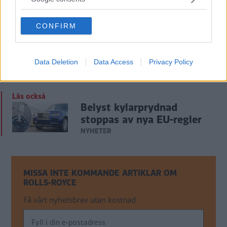
grant or deny consent to Google and its third-party tags to
use your data for below specified purposes in below Google
CONFIRM
consent section.
Data Deletion
Data Access
Privacy Policy
Läs också
Belyst kylarprydnad
stoppas av nya EU-regler
NYHETER
MISSA INTE KOMMANDE ARTIKLAR OM
ROLLS-ROYCE
Få vårt nyhetsbrev utan kostnad