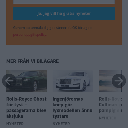
Genom att anmäla dig godkänner du OK-förlagets
personuppgiftspolicy.
MER FRÅN VI BILÄGARE
Rolls-Royce Ghost
Ingenjörernas
Rolls-Royce
för tyst –
knep gör
Cullinan gör
passagerarna blev
lyxmodellen ännu
pampig entr
åksjuka
tystare
NYHETER
NYHETER
NYHETER