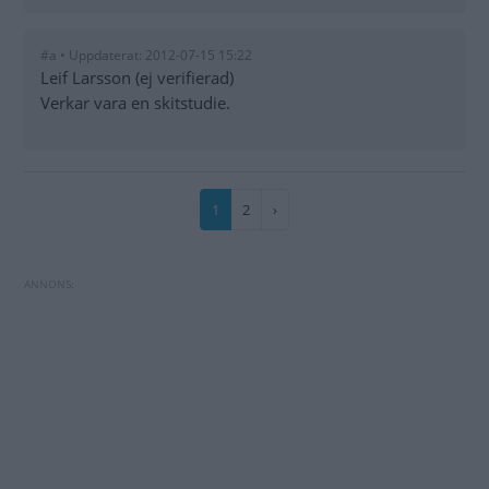
#a • Uppdaterat: 2012-07-15 15:22
Leif Larsson (ej verifierad)
Verkar vara en skitstudie.
Paginering
Nuvarande
1
Sida
2
Nästa
›
sida
sida