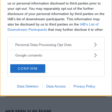
us or personal information disclosed to third parties prior to
Källa: Halfords
your opt-out. You may separately opt-out of the further
disclosure of your personal information by third parties on the
IAB’s list of downstream participants. This information may
also be disclosed by us to third parties on the
IAB’s List of
Downstream Participants
that may further disclose it to other
MISSA INTE KOMMANDE ARTIKLAR OM
third parties.
NYHETER
Please note that this website/app uses one or more Google
Få vårt nyhetsbrev utan kostnad
Personal Data Processing Opt Outs
services and may gather and store information including but
not limited to your visit or usage behaviour. You may click to
Google consents
grant or deny consent to Google and its third-party tags to
use your data for below specified purposes in below Google
CONFIRM
consent section.
Genom att anmäla dig godkänner du OK-förlagets
Data Deletion
Data Access
Privacy Policy
personuppgiftspolicy.
MER FRÅN VI BILÄGARE