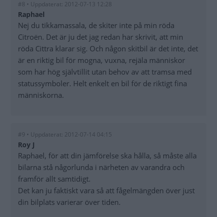
#8 • Uppdaterat: 2012-07-13 12:28
Raphael
Nej du tikkamassala, de skiter inte på min röda
Citroën. Det är ju det jag redan har skrivit, att min
röda Cittra klarar sig. Och någon skitbil är det inte, det
är en riktig bil för mogna, vuxna, rejäla människor
som har hög självtillit utan behov av att tramsa med
statussymboler. Helt enkelt en bil för de riktigt fina
människorna.
#9 • Uppdaterat: 2012-07-14 04:15
Roy J
Raphael, för att din jämförelse ska hålla, så måste alla
bilarna stå någorlunda i närheten av varandra och
framför allt samtidigt.
Det kan ju faktiskt vara så att fågelmängden över just
din bilplats varierar över tiden.