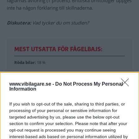
fåglarnas avföring (1 procent). Brittiska ornitologer uppges
inte ha någon förklaring till skillnaderna.
Diskutera:
Vad tycker du om studien?
MEST UTSATTA FÖR FÅGELBAJS:
Röda bilar:
18 %
Blå bilar:
14 %
www.vibilagare.se -
Do Not Process My Personal
Svarta bilar:
11 %
Information
Vita bilar:
7 %
If you wish to opt-out of the sale, sharing to third parties, or
processing of your personal or sensitive information for
Grå/silverfärgade bilar:
3 %
targeted advertising by us, please use the below opt-out
section to confirm your selection. Please note that after your
Gröna bilar:
1 %
opt-out request is processed you may continue seeing
interest-based ads based on personal information utilized by