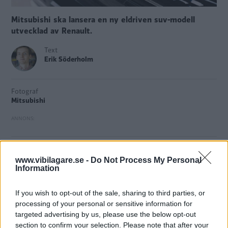
Mitsubishi ska lansera en ny eldriven suv-modell
utvecklad av Renault.
Text
Erik Söderholm
Fotograf
Mitsubishi
Mitsubishi har några
minst sagt skakiga år bakom sig på
www.vibilagare.se -
Do Not Process My Personal
den europeiska marknaden. Först skulle märket
försvinna
Information
helt
, men sedan kom nya bud och Mitsubishi
blev kvar i
bland annat Sverige
.
If you wish to opt-out of the sale, sharing to third parties, or
processing of your personal or sensitive information for
Modellutbudet är dock spretigt. Det finns i nuläget inga
targeted advertising by us, please use the below opt-out
elbilar, och två av modellerna är Renaultmodeller med
section to confirm your selection. Please note that after your