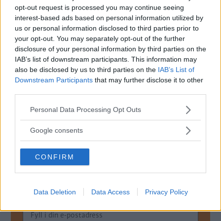
Mitsubishimärke.
opt-out request is processed you may continue seeing
interest-based ads based on personal information utilized by
Nu står det klart
att Renaults elbilsdivision Ampere ska
us or personal information disclosed to third parties prior to
bygga en eldriven kompaktsuv åt Mitsubishi, för att ta
your opt-out. You may separately opt-out of the further
disclosure of your personal information by third parties on the
marknadsandelar från konkurrenterna.
IAB’s list of downstream participants. This information may
Bilen ska bygga på CMF-EV-plattformen som utvecklats
also be disclosed by us to third parties on the
IAB’s List of
Downstream Participants
that may further disclose it to other
inom Renault/Nissan-alliansen och som även ska ligga till
third parties.
grund för den nya
elversionen av Renault 5
.
Please note that this website/app uses one or more Google
Personal Data Processing Opt Outs
Mitsubishi hade en
elbil i modellprogrammet redan 2010
,
services and may gather and store information including but
och var även tidigt ute med laddhybriden Outlander.
not limited to your visit or usage behaviour. You may click to
Google consents
grant or deny consent to Google and its third-party tags to
use your data for below specified purposes in below Google
CONFIRM
consent section.
MISSA INTE KOMMANDE ARTIKLAR OM
ELBILAR
Data Deletion
Data Access
Privacy Policy
Få vårt nyhetsbrev utan kostnad