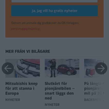
Genom att anmäla dig godkänner du OK-förlagets
personuppgiftspolicy.
MER FRÅN VI BILÄGARE
Mitsubishis knep
Slutkört för
På långtur i
för att stanna i
pionjärelbilen –
pionjärelbile
Europa
snart läggs den
mil på 20 ti
ned
NYHETER
BACKSPEGELN
NYHETER