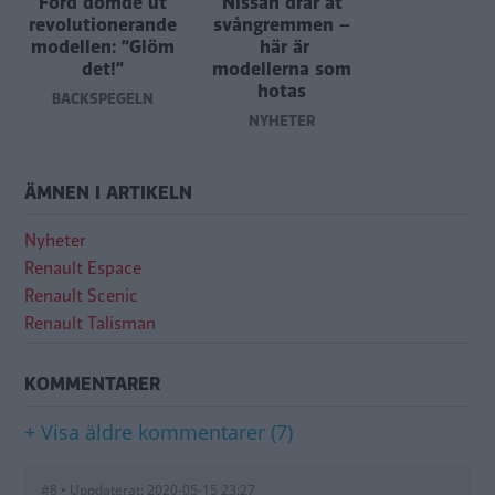
Ford dömde ut
Nissan drar åt
revolutionerande
svångremmen –
modellen: ”Glöm
här är
det!”
modellerna som
hotas
BACKSPEGELN
NYHETER
ÄMNEN I ARTIKELN
Nyheter
Renault Espace
Renault Scenic
Renault Talisman
KOMMENTARER
+ Visa äldre kommentarer (7)
#8 • Uppdaterat: 2020-05-15 23:27