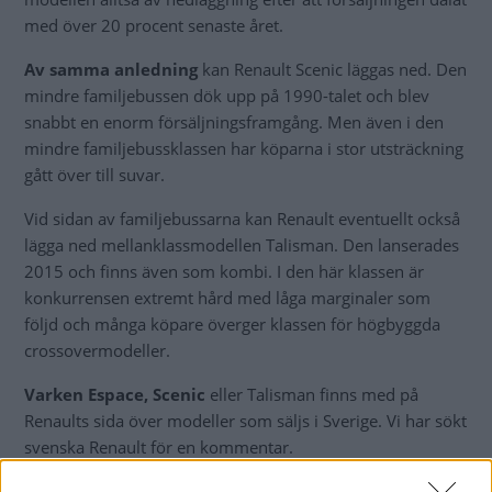
med över 20 procent senaste året.
Av samma anledning
kan Renault Scenic läggas ned. Den
mindre familjebussen dök upp på 1990-talet och blev
snabbt en enorm försäljningsframgång. Men även i den
mindre familjebussklassen har köparna i stor utsträckning
gått över till suvar.
Vid sidan av familjebussarna kan Renault eventuellt också
lägga ned mellanklassmodellen Talisman. Den lanserades
2015 och finns även som kombi. I den här klassen är
konkurrensen extremt hård med låga marginaler som
följd och många köpare överger klassen för högbyggda
crossovermodeller.
Varken Espace, Scenic
eller Talisman finns med på
Renaults sida över modeller som säljs i Sverige. Vi har sökt
svenska Renault för en kommentar.