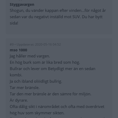
Styggavargen
Shogun, du vänder kappan efter vinden...för något år
sedan var du negativt inställd mot SUV. Du har bytt
sida!
#9 • Uppdaterat: 2020-05-16 04:52
mso 1000
Jag håller med vargen.
En hög burk som är lika bred som hög.
Bullrar och lever om Betydligt mer än en sedan
kombi.
Ja och ibland oliiidligt bullrig.
Tar mer bränsle.
Tar den mer bränsle är den sämre för miljön.
Är dyrare.
Ofta dålig sikt i närområdet och ofta med överdrivet
hög huv som skymmer sikten.