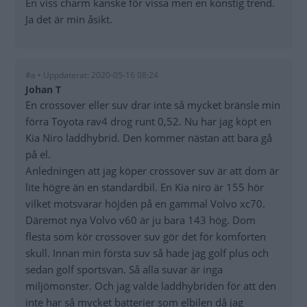
En viss charm kanske för vissa men en konstig trend.
Ja det är min åsikt.
#a • Uppdaterat: 2020-05-16 08:24
Johan T
En crossover eller suv drar inte så mycket bränsle min
förra Toyota rav4 drog runt 0,52. Nu har jag köpt en
Kia Niro laddhybrid. Den kommer nästan att bara gå
på el.
Anledningen att jag köper crossover suv är att dom är
lite högre än en standardbil. En Kia niro är 155 hör
vilket motsvarar höjden på en gammal Volvo xc70.
Däremot nya Volvo v60 är ju bara 143 hög. Dom
flesta som kör crossover suv gör det för komforten
skull. Innan min första suv så hade jag golf plus och
sedan golf sportsvan. Så alla suvar är inga
miljömonster. Och jag valde laddhybriden för att den
inte har så mycket batterier som elbilen då jag