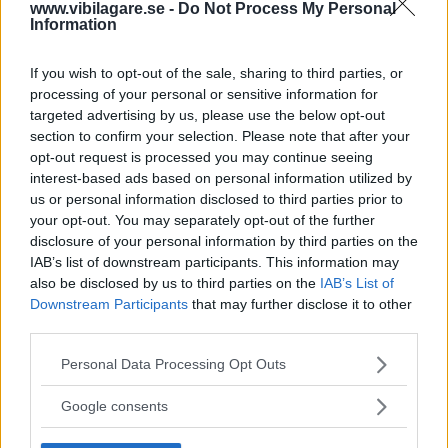
www.vibilagare.se -
Do Not Process My Personal
Uppdatering 18/5:
Renaults svenska informationschef
Information
Karin Lyrborn vill inte kommentera uppgifterna men säger
att märket redan innan årsskiftet tog beslutet att inte
If you wish to opt-out of the sale, sharing to third parties, or
fortsätta sälja Espace, Scenic och Talisman.
processing of your personal or sensitive information for
targeted advertising by us, please use the below opt-out
section to confirm your selection. Please note that after your
opt-out request is processed you may continue seeing
interest-based ads based on personal information utilized by
– Det är för att vi satsar på elektrifieringen nu, både 100
us or personal information disclosed to third parties prior to
procent el och laddbara bilar. Megane, Captur och Clio
your opt-out. You may separately opt-out of the further
samt Zoe är våra flaggskeppsmodeller och kommer som
disclosure of your personal information by third parties on the
IAB’s list of downstream participants. This information may
laddhybrider och hybrider och Zoe lanserades ju redan
also be disclosed by us to third parties on the
IAB’s List of
2012 med 100 procent el. Även en elektrifierad C-
Downstream Participants
that may further disclose it to other
segmentsmodell är planerad för framtiden samt att Dacia
third parties.
har som mål att bygga en prisvärd elbil med 200
kilometers räckvidd, säger hon.
Please note that this website/app uses one or more Google
Personal Data Processing Opt Outs
services and may gather and store information including but
not limited to your visit or usage behaviour. You may click to
Google consents
grant or deny consent to Google and its third-party tags to
MISSA INTE KOMMANDE ARTIKLAR OM
use your data for below specified purposes in below Google