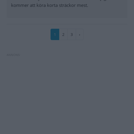
kommer att köra korta sträckor mest.
Paginering
Nuvarande
1
Sida
2
Sida
3
Nästa
›
sida
sida