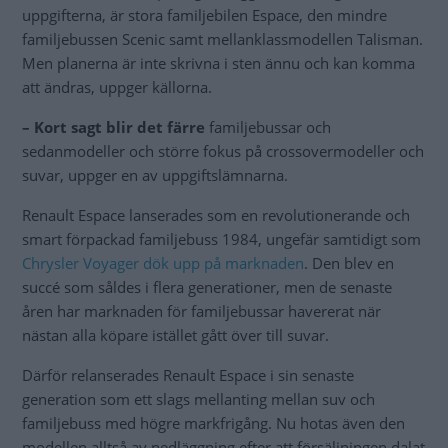
uppgifterna, är stora familjebilen Espace, den mindre
familjebussen Scenic samt mellanklassmodellen Talisman.
Men planerna är inte skrivna i sten ännu och kan komma
att ändras, uppger källorna.
– Kort sagt blir det färre
familjebussar och
sedanmodeller och större fokus på crossovermodeller och
suvar, uppger en av uppgiftslämnarna.
Renault Espace lanserades som en revolutionerande och
smart förpackad familjebuss 1984, ungefär samtidigt som
Chrysler Voyager dök upp på marknaden
. Den blev en
succé som såldes i flera generationer, men de senaste
åren har marknaden för familjebussar havererat när
nästan alla köpare istället gått över till suvar.
Därför relanserades Renault Espace i sin senaste
generation som ett slags mellanting mellan suv och
familjebuss med högre markfrigång. Nu hotas även den
modellen alltså av nedläggning efter att försäljningen dalat