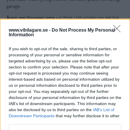
garage.
Även om Voyager inte
var först i bilvärlden om det här
konceptet blev det succé direkt och fabrikerna gick för
www.vibilagare.se -
Do Not Process My Personal
högtryck för att möta efterfrågan.
Information
If you wish to opt-out of the sale, sharing to third parties, or
processing of your personal or sensitive information for
targeted advertising by us, please use the below opt-out
section to confirm your selection. Please note that after your
opt-out request is processed you may continue seeing
interest-based ads based on personal information utilized by
us or personal information disclosed to third parties prior to
your opt-out. You may separately opt-out of the further
Fordchefen ville inte experimentera
disclosure of your personal information by third parties on the
IAB’s list of downstream participants. This information may
Den första idén om
en modern familjebuss dök upp
also be disclosed by us to third parties on the
IAB’s List of
nästan samtidigt hos Ford och Chrysler, redan i början av
Downstream Participants
that may further disclose it to other
1970-talet. Hos Chrysler lades projektet ned eftersom
third parties.
företagets dåvarande styrelseordförande sa att Ford eller