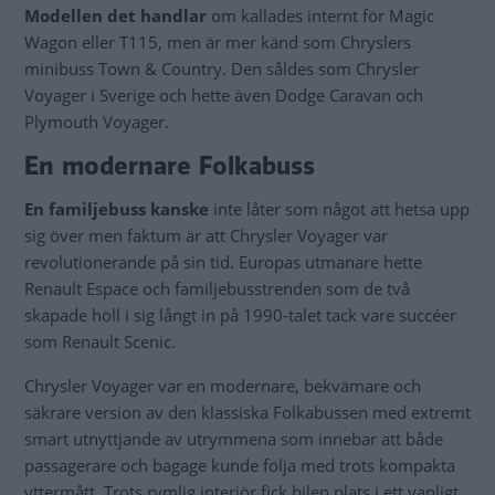
Modellen det handlar
om kallades internt för Magic
Wagon eller T115, men är mer känd som Chryslers
minibuss Town & Country. Den såldes som Chrysler
Voyager i Sverige och hette även Dodge Caravan och
Plymouth Voyager.
En modernare Folkabuss
En familjebuss kanske
inte låter som något att hetsa upp
sig över men faktum är att Chrysler Voyager var
revolutionerande på sin tid. Europas utmanare hette
Renault Espace och familjebusstrenden som de två
skapade höll i sig långt in på 1990-talet tack vare succéer
som Renault Scenic.
Chrysler Voyager var en modernare, bekvämare och
säkrare version av den klassiska Folkabussen med extremt
smart utnyttjande av utrymmena som innebar att både
passagerare och bagage kunde följa med trots kompakta
yttermått. Trots rymlig interiör fick bilen plats i ett vanligt