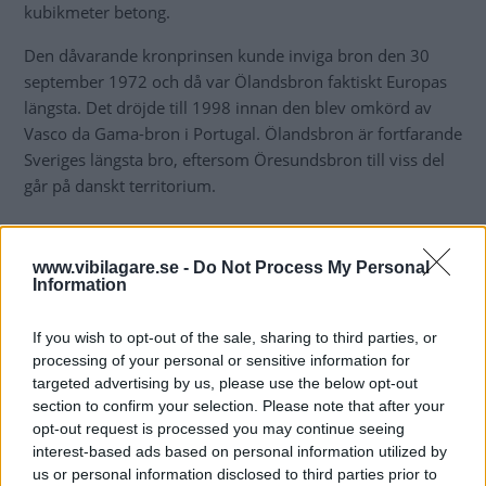
kubikmeter betong.
Den dåvarande kronprinsen kunde inviga bron den 30
september 1972 och då var Ölandsbron faktiskt Europas
längsta. Det dröjde till 1998 innan den blev omkörd av
Vasco da Gama-bron i Portugal. Ölandsbron är fortfarande
Sveriges längsta bro, eftersom Öresundsbron till viss del
går på danskt territorium.
www.vibilagare.se -
Do Not Process My Personal
Information
If you wish to opt-out of the sale, sharing to third parties, or
processing of your personal or sensitive information for
targeted advertising by us, please use the below opt-out
section to confirm your selection. Please note that after your
opt-out request is processed you may continue seeing
interest-based ads based on personal information utilized by
us or personal information disclosed to third parties prior to