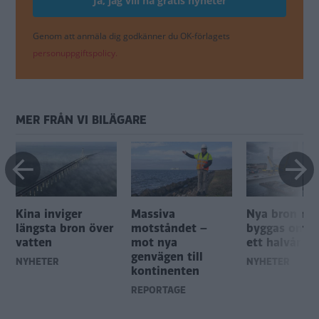
Genom att anmäla dig godkänner du OK-förlagets
personuppgiftspolicy.
MER FRÅN VI BILÄGARE
Kina inviger
Massiva
Nya bron må
r
längsta bron över
motståndet –
byggas om – 
vatten
mot nya
ett halvår
genvägen till
NYHETER
NYHETER
kontinenten
REPORTAGE