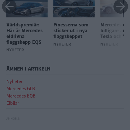
Världspremiär:
Finesserna som
Mercedes elb
Här är Mercedes
sticker ut i nya
billigare än 
eldrivna
flaggskeppet
Tesla och Vo
flaggskepp EQS
NYHETER
NYHETER
NYHETER
ÄMNEN I ARTIKELN
Nyheter
Mercedes GLB
Mercedes EQB
Elbilar