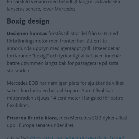
En särskild version med betydligt längre räckvidd ska
lanseras senare, lovar Mercedes.
Boxig design
Designen hämtas
förstås till stor del från GLB med
förbränningsmotor men fronten har fått en lite
annorlunda uppsyn med igentäppt grill. Utseendet är
fortfarande ”boxigt” och fyrkantigt vilket även innebär
bättre utrymmen längst bak för passagerare på sista
stolsraden.
Mercedes EQB har nämligen plats för sju åkande vilket
säkert kan locka en hel del köpare. Som tillval kan
mittenraden skjutas 14 centimeter i längsled för bättre
flexibilitet.
Priserna är inte klara,
men Mercedes EQB dyker alltså
upp i Europa senare under året.
Läs också:
Finesserna som sticker ut i nya flaggskeppet