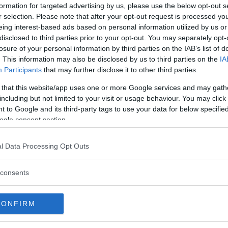
ka vägar.
formation for targeted advertising by us, please use the below opt-out s
r selection. Please note that after your opt-out request is processed y
 nya, vilket kan skruva till statistiken, men det är in
eing interest-based ads based on personal information utilized by us or
farliga om de lanserats i dag, enligt Ola Willstrand,
disclosed to third parties prior to your opt-out. You may separately opt-
t Rise.
losure of your personal information by third parties on the IAB’s list of
. This information may also be disclosed by us to third parties on the
IA
h enligt Ola Willstrand är det viktigt att ta riskerna på
Participants
that may further disclose it to other third parties.
ser som behöver hanteras på särskilda sätt.
 that this website/app uses one or more Google services and may gath
including but not limited to your visit or usage behaviour. You may click 
 termisk rusning som i värsta fall leder till gasexplos
 to Google and its third-party tags to use your data for below specifi
us, vilket gör att det kan börja brinna långt efter att 
ogle consent section.
l Data Processing Opt Outs
ybriden på rätt sätt. Att plugga in bilen i ett vanligt v
, är absolut inte att rekommendera.
consents
CONFIRM
ETER