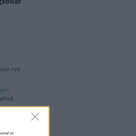
sbilar
visar nya
gers
alltså
 på norska
Det rullar
sonal or