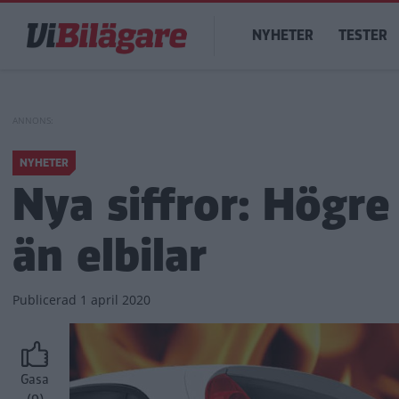
Hoppa
Main
till
NYHETER
TESTER
navigation
huvudinnehåll
NYHETER
Nya siffror: Högre
än elbilar
Publicerad
1 april 2020
Gasa