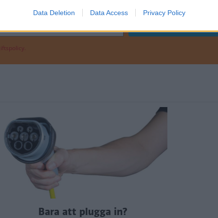
Data Deletion
Data Access
Privacy Policy
ftspolicy.
Bara att plugga in?