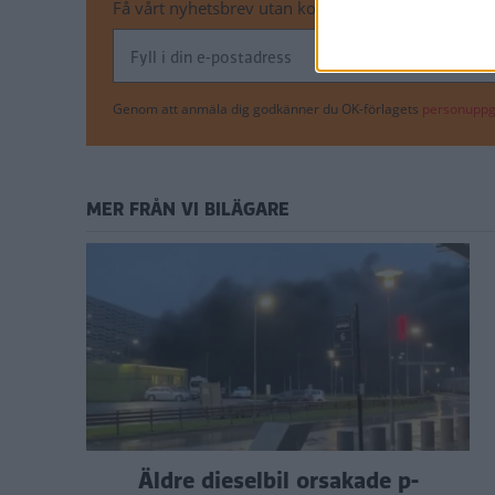
Få vårt nyhetsbrev utan kostnad
Genom att anmäla dig godkänner du OK-förlagets
personuppgi
MER FRÅN VI BILÄGARE
Äldre dieselbil orsakade p-