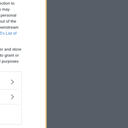
ection to
ou may
gen tvekan
 personal
out of the
 downstream
B’s List of
 allvar.
er and store
to grant or
ion. Ibland
ed purposes
det skadats,
ägguttag,