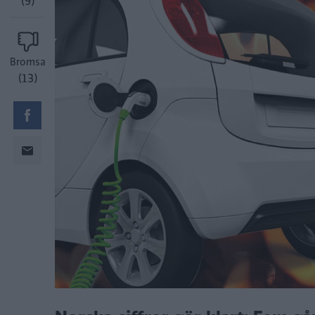
(9)
Bromsa
(13)