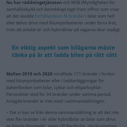
Nu har räddningstjänsten
och MSB (Myndigheten för
samhällsskydd och beredskap) tagit fram siffror som visar
att det skedde
förhållandevis få bränder
i bilar som helt
eller delvis drivs med litiumjonbatterier under förra året,
trots att antalet el- och hybridbilar på vägarna ökar stadigt.
En viktig aspekt som bilägarna måste
tänka på är att ladda bilen på rätt sätt
Mellan 2018 och 2020
inträffade 171 bränder i fordon
med litiumjonbatterier eller i laddanläggningar för
batterifordon som bilar, cyklar och elsparkcyklar.
Personbilar stod för 34 bränder under samma period.
Anlagda bränder är inte med i sammanställningen.
– Det vi kan se från denna sammanställning är att det inte
sker fler bränder i el- eller hybridbilar än bilar som drivs
av fossila drivmedel, säger Ulf Bergholm, olycksutredare