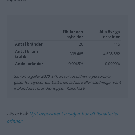
Elbilar och
Alla övriga
hybrider
drivlinor
Antal bränder
20
415
Antal bilar i
308 485
4 635 582
trafik
Andel bränder
0,0065%
0,0090%
Sifrrorna gäller 2020. Siffran för fossildrivna personbilar
gäller för olyckor där batterier, laddare eller elledningar varit
inblandade i brandförloppet. Källa: MSB
Läs också:
Nytt experiment avslöjar hur elbilsbatterier
brinner