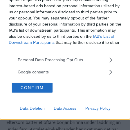
enligt rekommendationer från tillverkare samt enligt de
interest-based ads based on personal information utilized by
regelverk som Elsäkerhetsverket har, säger Ulf Bergholm.
us or personal information disclosed to third parties prior to
your opt-out. You may separately opt-out of the further
disclosure of your personal information by third parties on the
IAB’s list of downstream participants. This information may
also be disclosed by us to third parties on the
IAB’s List of
Downstream Participants
that may further disclose it to other
third parties.
Please note that this website/app uses one or more Google
Personal Data Processing Opt Outs
services and may gather and store information including but
not limited to your visit or usage behaviour. You may click to
Google consents
grant or deny consent to Google and its third-party tags to
use your data for below specified purposes in below Google
CONFIRM
consent section.
”Håll elcykeln under uppsikt”
Data Deletion
Data Access
Privacy Policy
När det gäller
andra fordon sticker elcyklarna ut
eftersom batteriet oftare börjar brinna under laddning än
under färd. Antalet elcykelbränder har ökat men det har