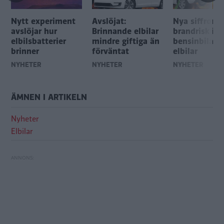
Nytt experiment
Avslöjat:
Nya siffror: 
avslöjar hur
Brinnande elbilar
brandrisk i
elbilsbatterier
mindre giftiga än
bensinbilar 
brinner
förväntat
elbilar
NYHETER
NYHETER
NYHETER
ÄMNEN I ARTIKELN
Nyheter
Elbilar