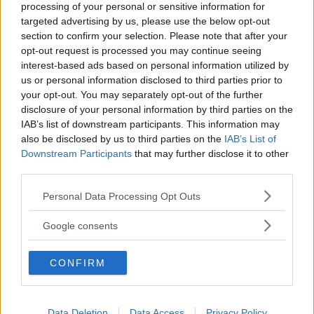
processing of your personal or sensitive information for
targeted advertising by us, please use the below opt-out
section to confirm your selection. Please note that after your
opt-out request is processed you may continue seeing
interest-based ads based on personal information utilized by
us or personal information disclosed to third parties prior to
your opt-out. You may separately opt-out of the further
disclosure of your personal information by third parties on the
IAB’s list of downstream participants. This information may
also be disclosed by us to third parties on the
IAB’s List of
Downstream Participants
that may further disclose it to other
third parties.
Please note that this website/app uses one or more Google
Personal Data Processing Opt Outs
services and may gather and store information including but
not limited to your visit or usage behaviour. You may click to
Google consents
grant or deny consent to Google and its third-party tags to
use your data for below specified purposes in below Google
CONFIRM
consent section.
Data Deletion
Data Access
Privacy Policy