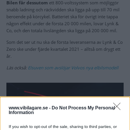
Bilen får dessutom
ett 800-voltssystem som möjliggör
snabb ladning och räckvidden ska ligga på upp till 70 mil
beroende på körcykel. Batteriet ska för övrigt inte tappa
någon effekt under de första 20 000 milen, lovar Lynk &
Co, och den totala livslängden ska ligga på 200 000 mil.
Som det ser ut nu ska de första leveranserna av Lynk & Co
Zero ske under fjärde kvartalet 2021 – alltså om drygt ett
år.
Läs också:
Elsuven som avslöjar Volvos nya elbilsmodell
www.vibilagare.se -
Do Not Process My Personal
Information
If you wish to opt-out of the sale, sharing to third parties, or