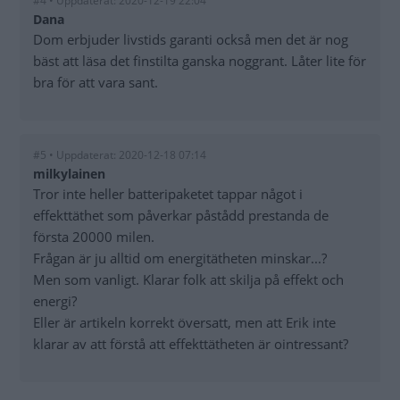
#4 • Uppdaterat: 2020-12-19 22:04
Dana
Dom erbjuder livstids garanti också men det är nog
bäst att läsa det finstilta ganska noggrant. Låter lite för
bra för att vara sant.
#5 • Uppdaterat: 2020-12-18 07:14
milkylainen
Tror inte heller batteripaketet tappar något i
effekttäthet som påverkar påstådd prestanda de
första 20000 milen.
Frågan är ju alltid om energitätheten minskar...?
Men som vanligt. Klarar folk att skilja på effekt och
energi?
Eller är artikeln korrekt översatt, men att Erik inte
klarar av att förstå att effekttätheten är ointressant?