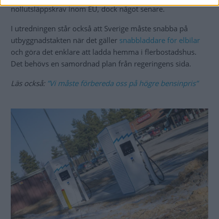
nollutsläppskrav inom EU, dock något senare.
I utredningen står också att Sverige måste snabba på
utbyggnadstakten när det gäller
snabbladdare för elbilar
och göra det enklare att ladda hemma i flerbostadshus.
Det behövs en samordnad plan från regeringens sida.
Läs också:
”Vi måste förbereda oss på högre bensinpris”