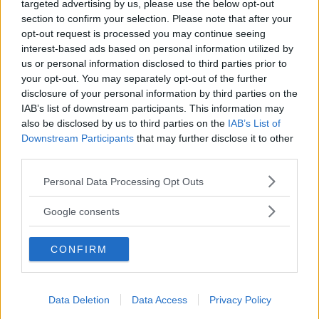
targeted advertising by us, please use the below opt-out
section to confirm your selection. Please note that after your
opt-out request is processed you may continue seeing
interest-based ads based on personal information utilized by
us or personal information disclosed to third parties prior to
your opt-out. You may separately opt-out of the further
disclosure of your personal information by third parties on the
IAB’s list of downstream participants. This information may
Svårt med svenskt förbud
also be disclosed by us to third parties on the
IAB’s List of
Downstream Participants
that may further disclose it to other
third parties.
Ett annat förslag
i utredningen är att bara så kallade
nollutsläppsbilar ska säljas nya i Sverige (och hela EU) till
Please note that this website/app uses one or more Google
Personal Data Processing Opt Outs
2030, eller ”så snart som möjligt senast 2035”.
services and may gather and store information including but
not limited to your visit or usage behaviour. You may click to
Google consents
Det innebär i så fall att enbart batterielbilar och vätgasbilar
grant or deny consent to Google and its third-party tags to
får säljas nya, och att samtliga nya bilar med
use your data for below specified purposes in below Google
CONFIRM
förbränningsmotorer fasas ut.
consent section.
Förbudet måste
införas i hela EU för att det inte ska
strida mot regelverket. Även för nya lastbilar (lätta och
Data Deletion
Data Access
Privacy Policy
tunga) föreslår utredningen att Sverige ska verka för