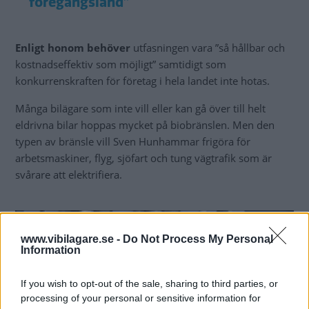
föregångsland”
Enligt honom behöver
utfasningen vara ”så hållbar och
kostnadseffektiv som möjligt” samtidigt som
konkurrenskraften för företag i hela landet inte hotas.
Många bilägare som inte vill eller kan gå över till helt
eldrivna bilar hoppas mycket på biobränslen. Men den
typen av bränsle vill Sven Hunhammar frigöra för
arbetsmaskiner, flyg, sjöfart och tung vägtrafik som är
svårare att elektrifiera.
www.vibilagare.se -
Do Not Process My Personal
Information
If you wish to opt-out of the sale, sharing to third parties, or
processing of your personal or sensitive information for