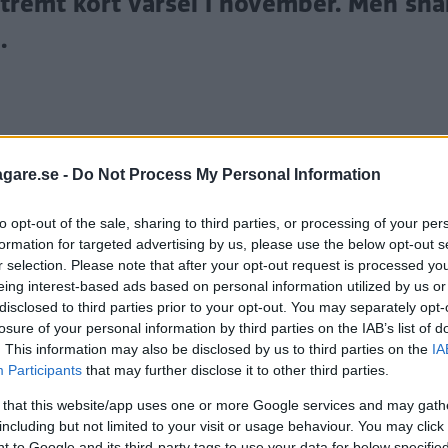
tremt kort varsel i november. Men sna
.
agare.se -
Do Not Process My Personal Information
to opt-out of the sale, sharing to third parties, or processing of your per
formation for targeted advertising by us, please use the below opt-out s
r selection. Please note that after your opt-out request is processed y
eing interest-based ads based on personal information utilized by us or
n klimatsatsning som ska presenteras i höstbudgete
disclosed to third parties prior to your opt-out. You may separately opt-
eller tung lastbil och en
satsning på laddplatser
infö
losure of your personal information by third parties on the IAB’s list of
. This information may also be disclosed by us to third parties on the
IA
Participants
that may further disclose it to other third parties.
ngsmotor och samtidigt köper en elbil får därmed en 
 that this website/app uses one or more Google services and may gath
ället för att köpa en bil.
including but not limited to your visit or usage behaviour. You may click 
 to Google and its third-party tags to use your data for below specifi