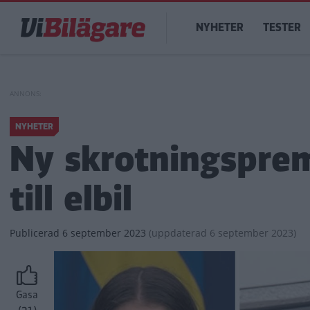
Hoppa
Main
till
NYHETER
TESTER
navigation
huvudinnehåll
NYHETER
Ny skrotningspremi
till elbil
Publicerad
6 september 2023
(
uppdaterad
6 september 2023)
Gasa