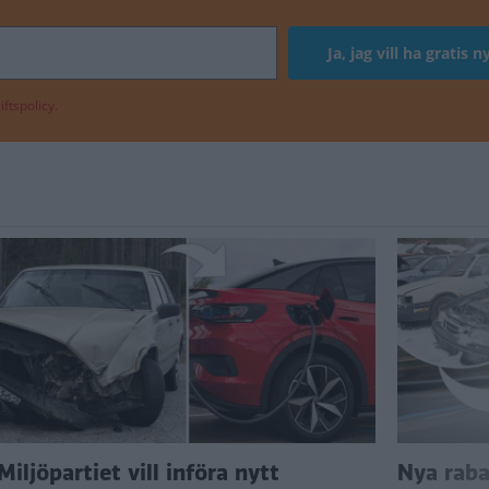
ftspolicy.
Miljöpartiet vill införa nytt
Nya raba