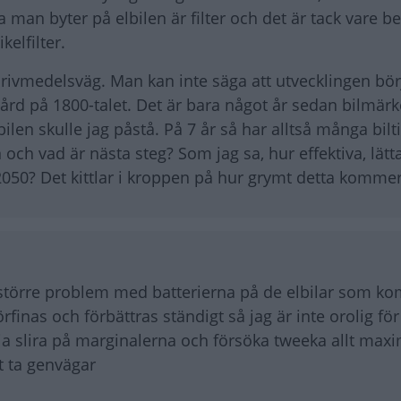
da man byter på elbilen är filter och det är tack vare b
elfilter.
 drivmedelsväg. Man kan inte säga att utvecklingen bö
gård på 1800-talet. Det är bara något år sedan bilmär
ilen skulle jag påstå. På 7 år så har alltså många bilti
n och vad är nästa steg? Som jag sa, hur effektiva, lätt
 2050? Det kittlar i kroppen på hur grymt detta kommer 
 större problem med batterierna på de elbilar som ko
inas och förbättras ständigt så jag är inte orolig för
ja slira på marginalerna och försöka tweeka allt max
t ta genvägar