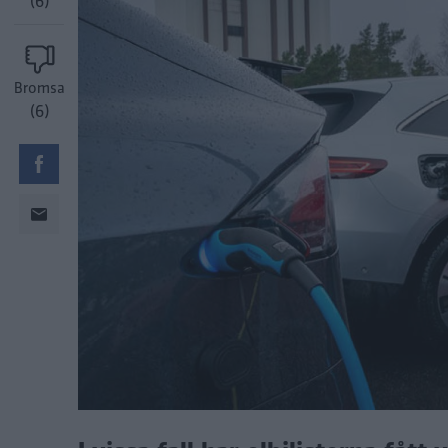
(6)
Bromsa
(6)