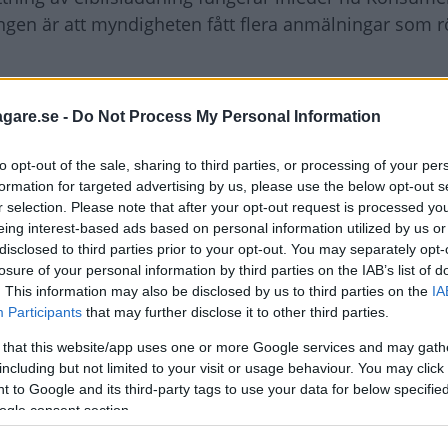
ingen är att myndigheten fått flera anmälningar som r
 är otydligt om vad för laddning som erbjuds och vilk
agare.se -
Do Not Process My Personal Information
on helt saknats och i andra fall har konsumenten fått
 slutförts, säger Charlotte Söderlund, jurist på Konsu
to opt-out of the sale, sharing to third parties, or processing of your per
formation for targeted advertising by us, please use the below opt-out s
r selection. Please note that after your opt-out request is processed y
 Eon, Fortum, Tesla och Vattenfall. De ska senast i bö
eing interest-based ads based on personal information utilized by us or
t villkor och prisinformation.
disclosed to third parties prior to your opt-out. You may separately opt-
losure of your personal information by third parties on the IAB’s list of
priserna för snabbladdning
. This information may also be disclosed by us to third parties on the
IA
Participants
that may further disclose it to other third parties.
 that this website/app uses one or more Google services and may gath
including but not limited to your visit or usage behaviour. You may click 
BBLADDNING
 to Google and its third-party tags to use your data for below specifi
ogle consent section.