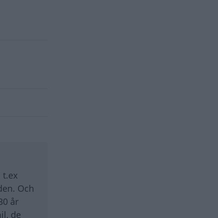
 t.ex
 den. Och
30 år
il, de