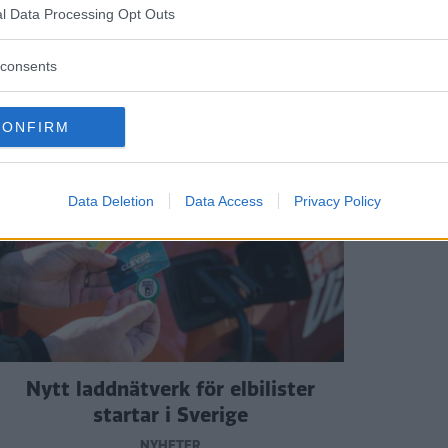
l Data Processing Opt Outs
ftspolicy.
consents
CONFIRM
Data Deletion
Data Access
Privacy Policy
Nytt laddnätverk för elbilister
startar i Sverige
NYHETER