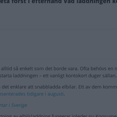
t veta först i efterhand vad laddningen k
 alltid så enkelt som det borde vara. Ofta behövs en
tarta laddningen – ett vanligt kontokort duger sällan.
ra det enklare att snabbladda elbilar. Ett av dem komm
esenterades tidigare i augusti
.
rtar i Sverige
ättning av elbilsladdning fungerar inleder nu Konsume