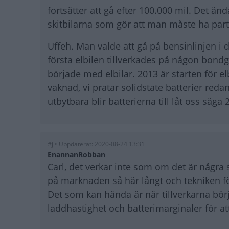
fortsätter att gå efter 100.000 mil. Det än
skitbilarna som gör att man måste ha partik
Uffeh. Man valde att gå på bensinlinjen i
första elbilen tillverkades på någon bond
började med elbilar. 2013 är starten för elb
vaknad, vi pratar solidstate batterier reda
utbytbara blir batterierna till låt oss säga
#j • Uppdaterat: 2020-08-24 13:31
EnannanRobban
Carl, det verkar inte som om det är några
på marknaden så här långt och tekniken förf
Det som kan hända är när tillverkarna bör
laddhastighet och batterimarginaler för at