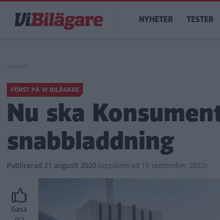
Hoppa
Main
till
NYHETER
TESTER
navigation
huvudinnehåll
FÖRST PÅ VI BILÄGARE
Nu ska Konsument
snabbladdning
Publicerad
21 augusti 2020
(
uppdaterad
15 september 2022)
Gasa