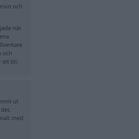
ensin och
rjade när
kena
llverkare
a och
att bli.
mmit ut
 det.
imalt med