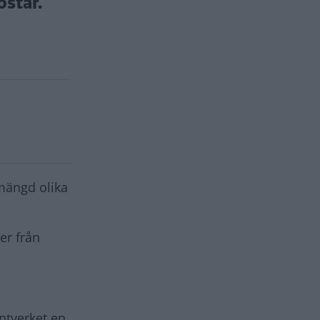
ostar.
 mängd olika
er från
ntverket en