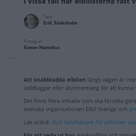
I vissa fall har elbilisterna fåt
Text
Erik Söderholm
Fotograf
Simon Hamelius
Att snabbladda elbilen
längs vägen är inte
laddtaggar eller abonnemang för att kunna s
Det finns flera initiativ som ska försöka gö
svenska organisationen Elbil Sverige och
pr
Läs också:
Nytt laddnätverk för elbilister sta
För att reda ut hur
avtalsvillkor och priss