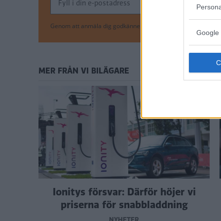
Persona
Genom att anmäla dig godkänner du OK-förlagets
personuppgi
Google 
MER FRÅN VI BILÄGARE
Ionitys försvar: Därför höjer vi
priserna för snabbladdning
NYHETER