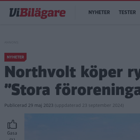
Hoppa
Main
till
NYHETER
TESTER
navigation
huvudinnehåll
NYHETER
Northvolt köper ry
”Stora förorening
Publicerad
29 maj 2023
(
uppdaterad
23 september 2024)
Gasa