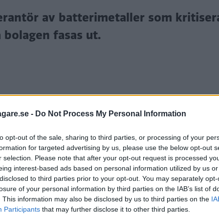
rantör av batterimetaller som kritiser
 bolagen fasas ut.
agare.se -
Do Not Process My Personal Information
tterifabriker har sedan starten gjort klart att företag
to opt-out of the sale, sharing to third parties, or processing of your per
 ”världens grönaste batterier”.
formation for targeted advertising by us, please use the below opt-out s
r selection. Please note that after your opt-out request is processed y
 köper in nickel och kobolt från ryska företaget Norn
eing interest-based ads based on personal information utilized by us or
hvolt får kritik för från miljöorganisationen Bellona.
disclosed to third parties prior to your opt-out. You may separately opt-
losure of your personal information by third parties on the IAB’s list of
erna i världen och så vitt jag vet är det fortfarande s
. This information may also be disclosed by us to third parties on the
IA
ellona till P1-programmet Kaliber.
Participants
that may further disclose it to other third parties.