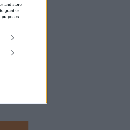
er and store
t företaget
to grant or
er att
ed purposes
adium. De
r.
elopp på att