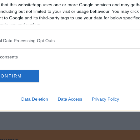
 that this website/app uses one or more Google services and may gath
sluta använda sig av ryska leverantörer. Det ska enlig
including but not limited to your visit or usage behaviour. You may click 
åller med om att det finns ”utmaningar lokalt” men säg
 to Google and its third-party tags to use your data for below specifi
änka utsläppen.
ogle consent section.
t också kallas producerar bland annat nickel och pall
l Data Processing Opt Outs
al som båda styrs eller har grundats av ryska oligarke
consents
nare och släpper uppskattningsvis ut 1,9 miljoner ton
ets egna siffror. Nornickel uppges dock satsa miljardb
ämfört med 2015 års nivå.
CONFIRM
Data Deletion
Data Access
Privacy Policy
redubblar förlusten