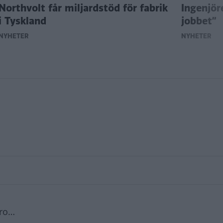
Northvolt får miljardstöd för fabrik
Ingenjöre
i Tyskland
jobbet”
NYHETER
NYHETER
Pro…