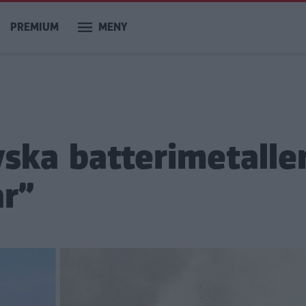
PREMIUM
MENY
ska batterimetaller
ar”