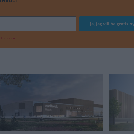
THVOLT
ftspolicy.