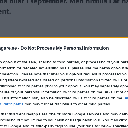
a bilar i september. Men hittills i år h
ent.
agare.se -
Do Not Process My Personal Information
to opt-out of the sale, sharing to third parties, or processing of your per
formation for targeted advertising by us, please use the below opt-out s
r selection. Please note that after your opt-out request is processed y
eing interest-based ads based on personal information utilized by us or
arknaden. I september minskade antalet nyregistrerad
disclosed to third parties prior to your opt-out. You may separately opt-
losure of your personal information by third parties on the IAB’s list of
. This information may also be disclosed by us to third parties on the
IA
Participants
that may further disclose it to other third parties.
andemin och komponentbristen började. Men nu ökar f
9 536 bilar globalt vilket är en ökning med 4,5 procen
 that this website/app uses one or more Google services and may gath
including but not limited to your visit or usage behaviour. You may click 
 to Google and its third-party tags to use your data for below specifi