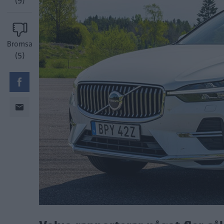
(9)
Bromsa
(5)