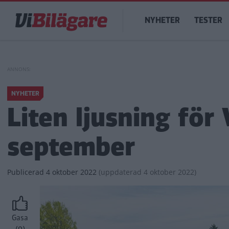
Hoppa
Main
till
NYHETER
TESTER
navigation
huvudinnehåll
NYHETER
Liten ljusning för 
september
Publicerad
4 oktober 2022
(
uppdaterad
4 oktober 2022)
Gasa