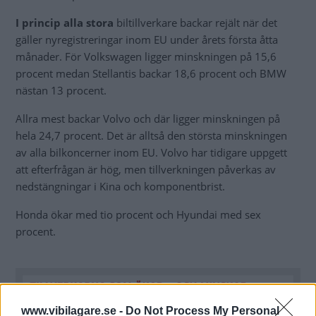
I princip alla stora
biltillverkare backar rejält när det
gäller nyregistreringar inom EU under årets första åtta
månader. För Volkswagen ligger minskningen på 15,6
procent medan Stellantis backar 18,6 procent och BMW
nästan 13 procent.
Allra mest backar Volvo och där ligger minskningen på
hela 24,7 procent. Det är alltså den största minskningen
av alla bilkoncerner inom EU. Volvo har tidigare uppgett
att efterfrågan är hög, men tillverkningen påverkas av
nedstängningar i Kina och komponentbrist.
Honda ökar med tio procent och Hyundai med sex
procent.
www.vibilagare.se -
Do Not Process My Personal