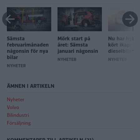
a
Sämsta
Mörk start på
Nu har hybri
februarimånaden
året: Sämsta
kört ikapp
någonsin för nya
januari någonsin
dieselbilarna
bilar
NYHETER
NYHETER
NYHETER
ÄMNEN I ARTIKELN
Nyheter
Volvo
Bilindustri
Försäljning