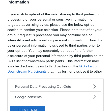
Information
If you wish to opt-out of the sale, sharing to third parties, or
processing of your personal or sensitive information for
targeted advertising by us, please use the below opt-out
section to confirm your selection. Please note that after your
opt-out request is processed you may continue seeing
interest-based ads based on personal information utilized by
us or personal information disclosed to third parties prior to
your opt-out. You may separately opt-out of the further
disclosure of your personal information by third parties on the
IAB’s list of downstream participants. This information may
also be disclosed by us to third parties on the
IAB’s List of
Downstream Participants
that may further disclose it to other
third parties.
Please note that this website/app uses one or more Google
Personal Data Processing Opt Outs
services and may gather and store information including but
not limited to your visit or usage behaviour. You may click to
Google consents
grant or deny consent to Google and its third-party tags to
use your data for below specified purposes in below Google
CONFIRM