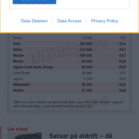
consent section.
Data Deletion
Data Access
Privacy Policy
Läs också
Satsar på eldrift – då