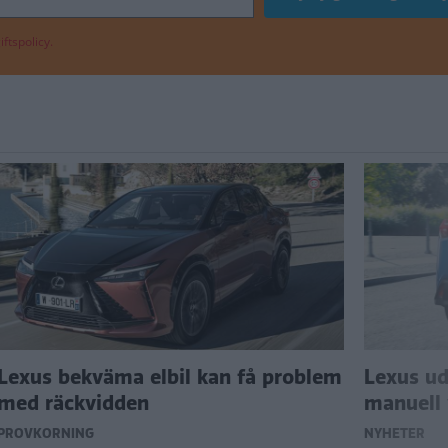
ftspolicy.
Lexus bekväma elbil kan få problem
Lexus ud
med räckvidden
manuell 
PROVKÖRNING
NYHETER