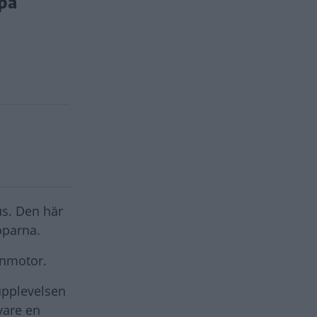
på
us. Den här
öparna.
inmotor.
upplevelsen
vare en