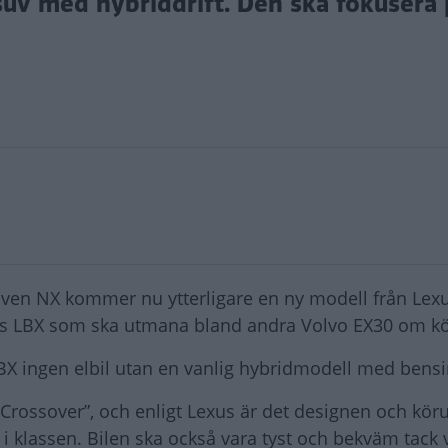
uv med hybriddrift. Den ska fokusera 
ven NX kommer nu ytterligare en ny modell från Lex
s LBX som ska utmana bland andra Volvo EX30 om k
 LBX ingen elbil utan en vanlig hybridmodell med bens
Crossover”, och enligt Lexus är det designen och kör
 klassen. Bilen ska också vara tyst och bekväm tack 