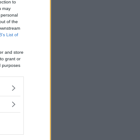
ection to
ou may
 personal
out of the
 downstream
B’s List of
er and store
to grant or
ed purposes
ss som
oyota Yaris
ystemet har
 ska ge mer