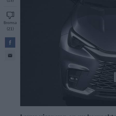
(15)
Bromsa
(21)