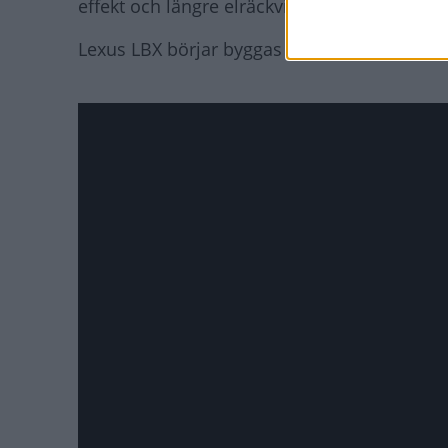
effekt och längre elräckvidd än i tidigare Le
Lexus LBX börjar byggas sent 2023 och prise