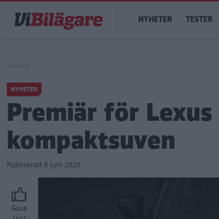
Hoppa
Main
till
NYHETER
TESTER
navigation
huvudinnehåll
NYHETER
Premiär för Lexus
kompaktsuven
Publicerad
8 juni 2023
Gasa