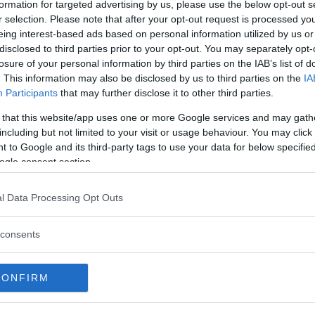
formation for targeted advertising by us, please use the below opt-out s
r selection. Please note that after your opt-out request is processed y
eing interest-based ads based on personal information utilized by us or
disclosed to third parties prior to your opt-out. You may separately opt-
losure of your personal information by third parties on the IAB’s list of
. This information may also be disclosed by us to third parties on the
IA
Participants
that may further disclose it to other third parties.
 that this website/app uses one or more Google services and may gath
including but not limited to your visit or usage behaviour. You may click 
 to Google and its third-party tags to use your data for below specifi
ogle consent section.
jämfört med övriga Lexusmodeller och den vanliga
l Data Processing Opt Outs
ts ned. Storleksmässigt hamnar Lexus LBX i samma kla
consents
v Toyotas GA-B-plattform – samma som exempelvis T
CONFIRM
system med en 1,5-liters trecylindrig bensinmotor. S
l. Dessutom har LBX ett nickelmetallhydridbatteri som