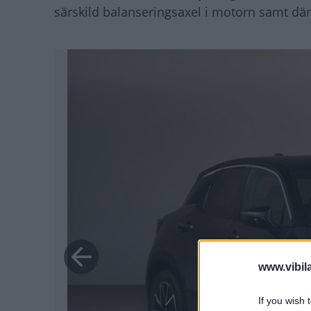
särskild balanseringsaxel i motorn samt däm
www.vibil
If you wish 