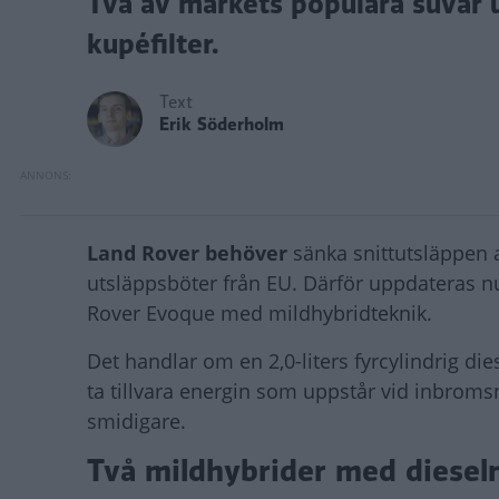
Två av märkets populära suvar 
kupéfilter.
Text
Erik Söderholm
Land Rover behöver
sänka snittutsläppen a
utsläppsböter från EU. Därför uppdateras 
Rover Evoque med mildhybridteknik.
Det handlar om en 2,0-liters fyrcylindrig 
ta tillvara energin som uppstår vid inbroms
smidigare.
Två mildhybrider med diesel