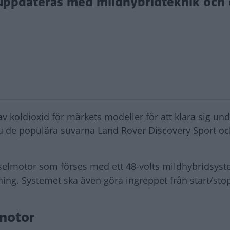
uppdateras med mildhybridteknik och 
v koldioxid för märkets modeller för att klara sig un
nu de populära suvarna Land Rover Discovery Sport o
dieselmotor som förses med ett 48-volts mildhybridsy
ning. Systemet ska även göra ingreppet från start/st
motor