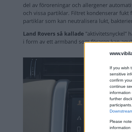
del av föroreningar och allergener automatis
och vissa partiklar. Filtret kondenserar fukt
partiklar som kan neutralisera lukt, bakterie
Land Rovers så kallade
”aktivitetsnyckel” 
i form av ett armband som föraren kan använ
www.vibil
If you wish 
sensitive in
confirm you
continue se
information 
further disc
participants
Downstream 
Please note
information 