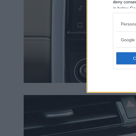
deny consent
in below Go
Persona
Google 