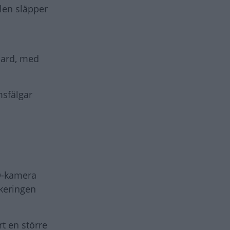
len släpper
ndard, med
sfälgar
D-kamera
rkeringen
t en större