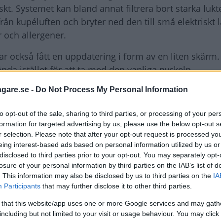
kt. Systemet kan bland annat filtrera bort starka lukte
 från kupéluften och bryter ned den till små elektriskt
r och allergener.
har också fått en uppdatering i form av en liten skärm
da istället för att ta med den vanliga nyckeln.
agare.se -
Do Not Process My Personal Information
to opt-out of the sale, sharing to third parties, or processing of your per
formation for targeted advertising by us, please use the below opt-out s
r selection. Please note that after your opt-out request is processed y
eing interest-based ads based on personal information utilized by us or
disclosed to third parties prior to your opt-out. You may separately opt-
losure of your personal information by third parties on the IAB’s list of
. This information may also be disclosed by us to third parties on the
IA
Participants
that may further disclose it to other third parties.
 that this website/app uses one or more Google services and may gath
including but not limited to your visit or usage behaviour. You may click 