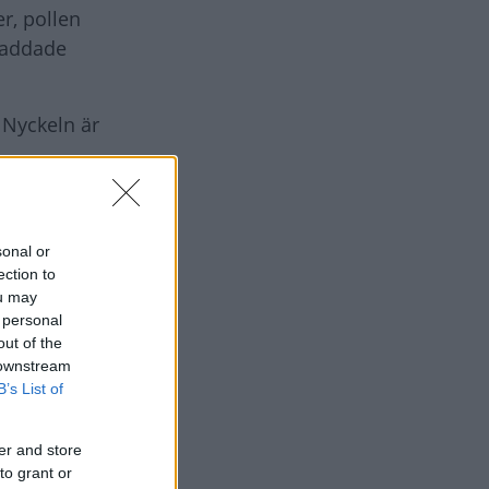
r, pollen
 laddade
. Nyckeln är
sonal or
ection to
ou may
 personal
out of the
 downstream
B’s List of
er and store
to grant or