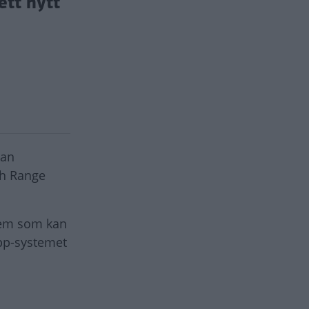
ett nytt
dan
ch Range
stem som kan
opp-systemet