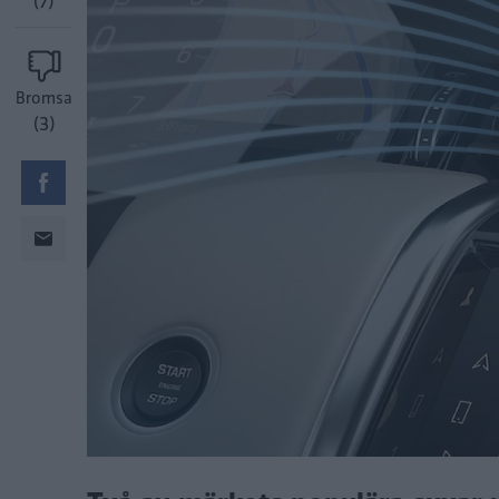
(7)
Bromsa
(3)