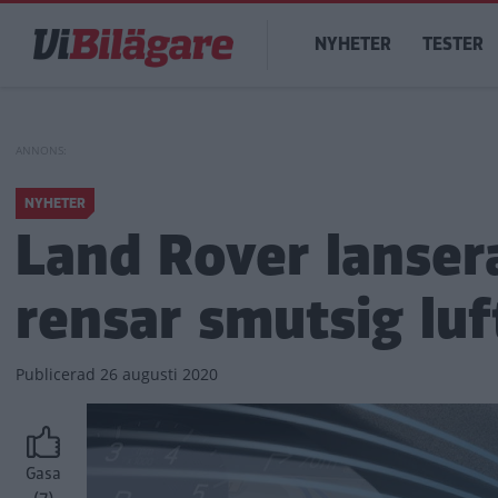
Hoppa
Main
till
NYHETER
TESTER
navigation
huvudinnehåll
NYHETER
Land Rover lanser
rensar smutsig luf
Publicerad
26 augusti 2020
Gasa