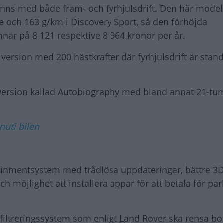
inns med både fram- och fyrhjulsdrift. Den här model
e och 163 g/km i Discovery Sport, så den förhöjda
nar på 8 121 respektive 8 964 kronor per år.
 version med 200 hästkrafter där fyrhjulsdrift är sta
ersion kallad Autobiography med bland annat 21-tum
nuti bilen
ainmentsystem med trådlösa uppdateringar, bättre 3
ch möjlighet att installera appar för att betala för pa
tfiltreringssystem som enligt Land Rover ska rensa bor