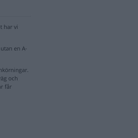
 har vi
 utan en A-
mkörningar.
väg och
r får