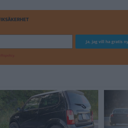
FIKSÄKERHET
ftspolicy.