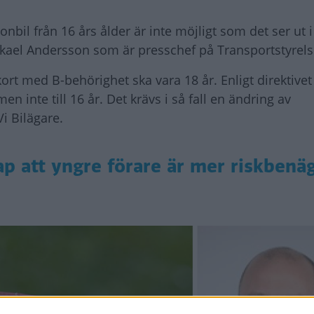
sonbil från 16 års ålder är inte möjligt som det ser ut 
Mikael Andersson som är presschef på Transportstyrels
rkort med B-behörighet ska vara 18 år. Enligt direktivet
en inte till 16 år. Det krävs i så fall en ändring av
Vi Bilägare.
ap att yngre förare är mer riskbenä