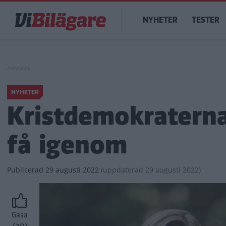
Hoppa
Main
till
NYHETER
TESTER
navigation
huvudinnehåll
NYHETER
Kristdemokraterna
få igenom
Publicerad
29 augusti 2022
(
uppdaterad
29 augusti 2022)
Gasa