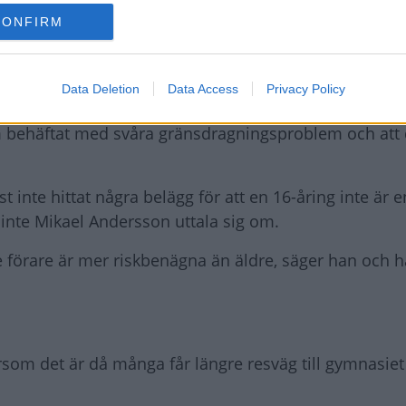
CONFIRM
fråga som måste avgöras ”på det politiska planet” efte
dersson. Men Transportstyrelsen tror inte som Kristd
Data Deletion
Data Access
Privacy Policy
äkerheten.
som behäftat med svåra gränsdragningsproblem och att 
t inte hittat några belägg för att en 16-åring inte är e
l inte Mikael Andersson uttala sig om.
 förare är mer riskbenägna än äldre, säger han och hä
ersom det är då många får längre resväg till gymnasie