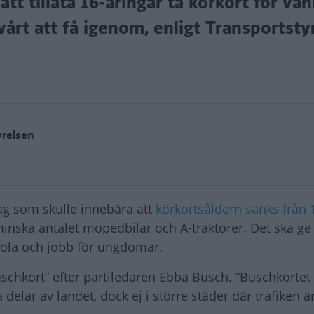
t tillåta 16-åringar ta körkort för van
vårt att få igenom, enligt Transportsty
yrelsen
lag som skulle innebära att
körkortsåldern sänks från 18
inska antalet mopedbilar och A-traktorer. Det ska ge
skola och jobb för ungdomar.
schkort” efter partiledaren Ebba Busch. ”Buschkortet
 delar av landet, dock ej i större städer där trafiken 