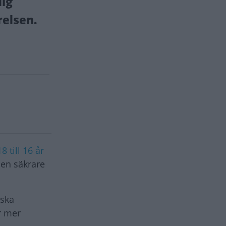
lig
relsen.
 till 16 år
 en säkrare
 ska
är mer