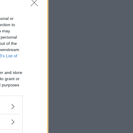
sonal or
ection to
ou may
 personal
out of the
 downstream
B’s List of
er and store
to grant or
ed purposes
jänst.