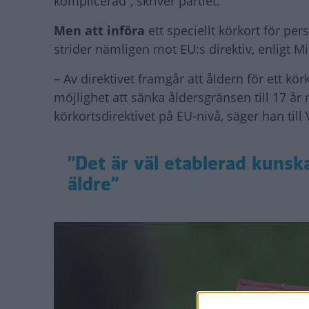
komplicerad”, skriver partiet.
Men att införa
ett speciellt körkort för per
strider nämligen mot EU:s direktiv, enligt 
– Av direktivet framgår att åldern för ett kö
möjlighet att sänka åldersgränsen till 17 år m
körkortsdirektivet på EU-nivå, säger han till 
”Det är väl etablerad kunsk
äldre”