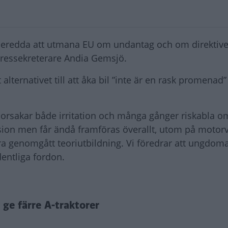
är beredda att utmana EU om undantag och om direktivet
 pressekreterare Andia Gemsjö.
alternativet till att åka bil ”inte är en rask promenad”
 orsakar både irritation och många gånger riskabla o
ision men får ändå framföras överallt, utom på motor
a genomgått teoriutbildning. Vi föredrar att ungdoma
dentliga fordon.
 ge färre A-traktorer