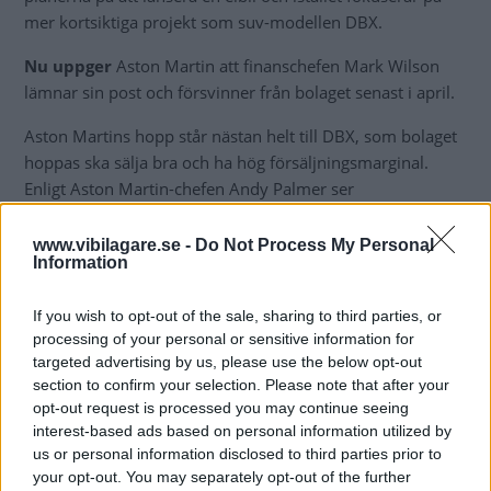
mer kortsiktiga projekt som suv-modellen DBX.
Nu uppger
Aston Martin att finanschefen Mark Wilson
lämnar sin post och försvinner från bolaget senast i april.
Aston Martins hopp står nästan helt till DBX, som bolaget
hoppas ska sälja bra och ha hög försäljningsmarginal.
Enligt Aston Martin-chefen Andy Palmer ser
försäljningssiffrorna redan bra ut, men han tar samtidigt
höjd för att försäljningen tillfälligt kan mattas av på grund
www.vibilagare.se -
Do Not Process My Personal
Information
coronaviruset.
– Kina är en viktig
marknad för oss. Lanseringen i Kina
If you wish to opt-out of the sale, sharing to third parties, or
är ganska sent i år, så vi hoppas och ber för att viruset är
processing of your personal or sensitive information for
targeted advertising by us, please use the below opt-out
klart då, sa Andy Palmer under en telefonkonferens.
section to confirm your selection. Please note that after your
opt-out request is processed you may continue seeing
interest-based ads based on personal information utilized by
us or personal information disclosed to third parties prior to
MISSA INTE KOMMANDE ARTIKLAR OM
ASTON MARTIN
your opt-out. You may separately opt-out of the further