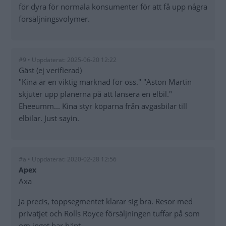
för dyra för normala konsumenter för att få upp några
försäljningsvolymer.
#9 • Uppdaterat: 2025-06-20 12:22
Gäst (ej verifierad)
"Kina är en viktig marknad för oss." "Aston Martin
skjuter upp planerna på att lansera en elbil."
Eheeumm... Kina styr köparna från avgasbilar till
elbilar. Just sayin.
#a • Uppdaterat: 2020-02-28 12:56
Apex
Axa
Ja precis, toppsegmentet klarar sig bra. Resor med
privatjet och Rolls Royce försäljningen tuffar på som
om inget har hänt.