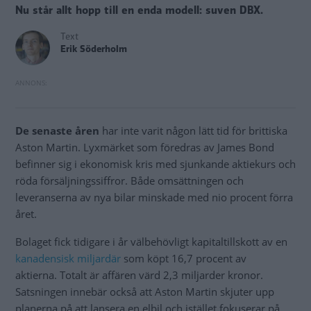
Nu står allt hopp till en enda modell: suven DBX.
Text
Erik Söderholm
De senaste åren
har inte varit någon lätt tid för brittiska
Aston Martin. Lyxmärket som föredras av James Bond
befinner sig i ekonomisk kris med sjunkande aktiekurs och
röda försäljningssiffror. Både omsättningen och
leveranserna av nya bilar minskade med nio procent förra
året.
Bolaget fick tidigare i år välbehövligt kapitaltillskott av en
kanadensisk miljardär
som köpt 16,7 procent av
aktierna. Totalt är affären värd 2,3 miljarder kronor.
Satsningen innebär också att Aston Martin skjuter upp
planerna på att lansera en elbil och istället fokuserar på