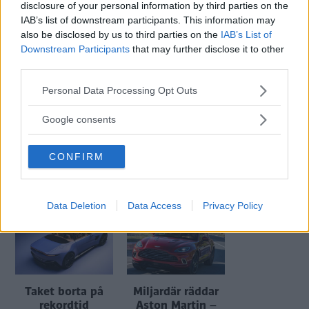
disclosure of your personal information by third parties on the
Få vårt nyhetsbrev utan kostnad
IAB’s list of downstream participants. This information may
also be disclosed by us to third parties on the
IAB’s List of
Downstream Participants
that may further disclose it to other
third parties.
Please note that this website/app uses one or more Google
Personal Data Processing Opt Outs
services and may gather and store information including but
not limited to your visit or usage behaviour. You may click to
Genom att anmäla dig godkänner du OK-förlagets
Google consents
grant or deny consent to Google and its third-party tags to
personuppgiftspolicy.
use your data for below specified purposes in below Google
CONFIRM
consent section.
MER FRÅN VI BILÄGARE
Data Deletion
Data Access
Privacy Policy
Taket borta på
Miljardär räddar
rekordtid
Aston Martin –