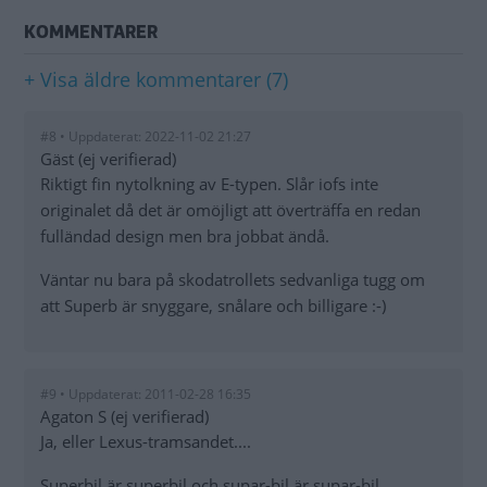
KOMMENTARER
+ Visa äldre kommentarer (7)
#8 • Uppdaterat: 2022-11-02 21:27
Gäst (ej verifierad)
Riktigt fin nytolkning av E-typen. Slår iofs inte
originalet då det är omöjligt att överträffa en redan
fulländad design men bra jobbat ändå.
Väntar nu bara på skodatrollets sedvanliga tugg om
att Superb är snyggare, snålare och billigare :-)
#9 • Uppdaterat: 2011-02-28 16:35
Agaton S (ej verifierad)
Ja, eller Lexus-tramsandet....
Superbil är superbil och supar-bil är supar-bil.....