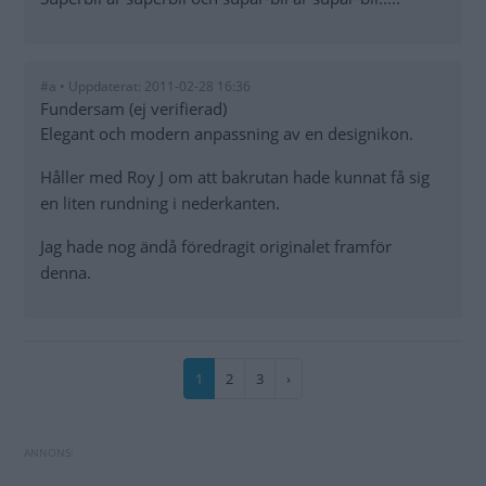
#a • Uppdaterat: 2011-02-28 16:36
Fundersam (ej verifierad)
Elegant och modern anpassning av en designikon.
Håller med Roy J om att bakrutan hade kunnat få sig
en liten rundning i nederkanten.
Jag hade nog ändå föredragit originalet framför
denna.
Paginering
Nuvarande
1
Sida
2
Sida
3
Nästa
›
sida
sida