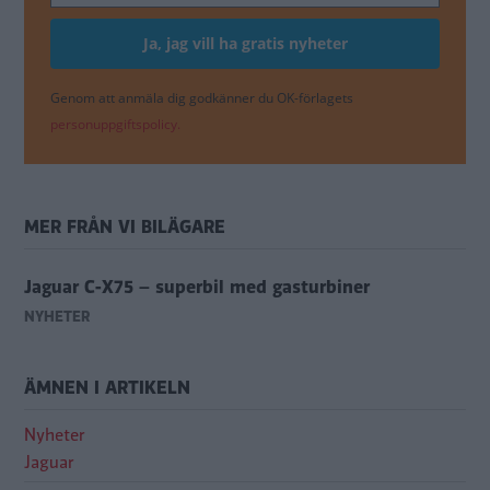
Genom att anmäla dig godkänner du OK-förlagets
personuppgiftspolicy.
MER FRÅN VI BILÄGARE
Jaguar C-X75 – superbil med gasturbiner
NYHETER
ÄMNEN I ARTIKELN
Nyheter
Jaguar