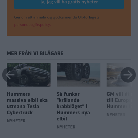
Genom att anmäla dig godkänner du OK-förlagets
personuppgiftspolicy.
MER FRÅN VI BILÄGARE
Hummers
Så funkar
GM vill åter
massiva elbil ska
”krälande
till Europa 
utmana Tesla
krabbläget” i
Hummer EV
Cybertruck
Hummers nya
NYHETER
elbil
NYHETER
NYHETER