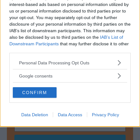
Dessa styr bland annat
kontrollerna för förarsidans
interest-based ads based on personal information utilized by
fönster, speglar och dörrlås och resultatet kan bli att de
us or personal information disclosed to third parties prior to
slutar fungera. Dessutom kan inbrottslarmet aktiveras
your opt-out. You may separately opt-out of the further
disclosure of your personal information by third parties on the
oavsiktligt och slumpmässiga meddelanden kan dyka upp
IAB’s list of downstream participants. This information may
i instrumentklustret.
also be disclosed by us to third parties on the
IAB’s List of
Downstream Participants
that may further disclose it to other
GMC Hummer EV
presenterades 2021
och då
third parties.
marknadsfördes den bland annat körandes genom
vattendrag. Enligt tillverkaren har den 5 meter långa
Please note that this website/app uses one or more Google
Personal Data Processing Opt Outs
elbilen ett vadningsdjup på drygt 81 centimeter.
services and may gather and store information including but
not limited to your visit or usage behaviour. You may click to
Google consents
grant or deny consent to Google and its third-party tags to
use your data for below specified purposes in below Google
CONFIRM
MISSA INTE KOMMANDE ARTIKLAR OM
consent section.
HUMMER
Få vårt nyhetsbrev utan kostnad
Data Deletion
Data Access
Privacy Policy