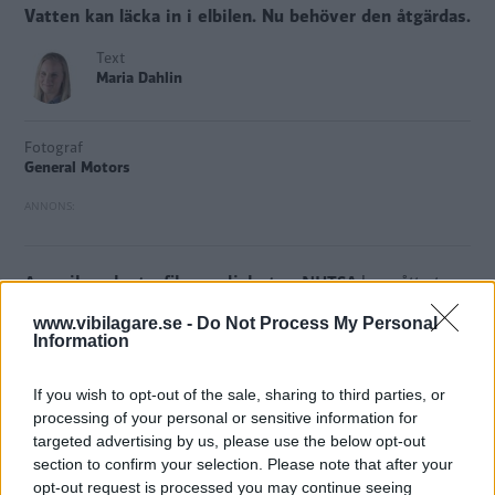
Vatten kan läcka in i elbilen. Nu behöver den åtgärdas.
Text
Maria Dahlin
Fotograf
General Motors
Amerikanska trafikmyndigheten NHTSA
har gått ut
med en
servicebulletin
gällande General Motors nya elbil,
www.vibilagare.se -
Do Not Process My Personal
GMC Hummer EV.
Information
Det har upptäckts att ett område mellan nederdelen av
If you wish to opt-out of the sale, sharing to third parties, or
vindrutan på förarsidan och A-stolpen inte är tillräckligt
processing of your personal or sensitive information for
tätat. Om det kommer in vatten där kan det hamna på en
targeted advertising by us, please use the below opt-out
kontakt, vars anslutningar kan korrodera.
section to confirm your selection. Please note that after your
opt-out request is processed you may continue seeing