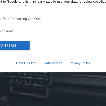
 to Google and its third-party tags to use your data for below specifi
generator som omvandlar bilen till en jättelik power
ogle consent section.
ch apparater.
l Data Processing Opt Outs
consents
CONFIRM
Data Deletion
Data Access
Privacy Policy