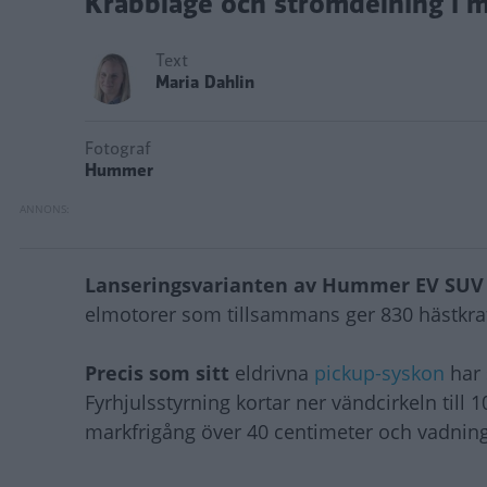
Krabbläge och strömdelning i m
Text
Maria Dahlin
Fotograf
Hummer
Lanseringsvarianten av Hummer EV SUV
elmotorer som tillsammans ger 830 hästkraf
Precis som sitt
eldrivna
pickup-syskon
har 
Fyrhjulsstyrning kortar ner vändcirkeln till
markfrigång över 40 centimeter och vadning