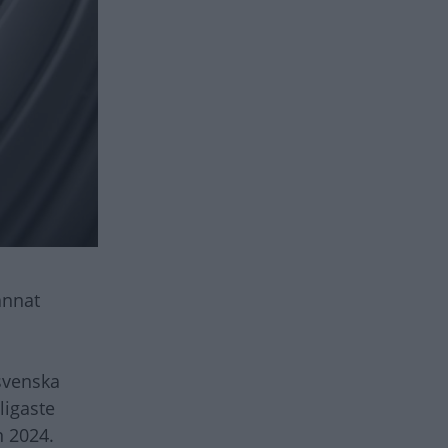
annat
svenska
ligaste
n 2024.