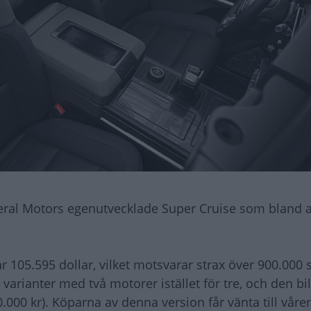
al Motors egenutvecklade Super Cruise som bland 
105.595 dollar, vilket motsvarar strax över 900.000 
arianter med två motorer istället för tre, och den bil
0.000 kr). Köparna av denna version får vänta till våre