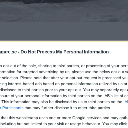
agare.se -
Do Not Process My Personal Information
to opt-out of the sale, sharing to third parties, or processing of your per
formation for targeted advertising by us, please use the below opt-out s
r selection. Please note that after your opt-out request is processed y
eing interest-based ads based on personal information utilized by us or
disclosed to third parties prior to your opt-out. You may separately opt-
losure of your personal information by third parties on the IAB’s list of
ng i bagageutrymmet finns också en främre funk att ny
. This information may also be disclosed by us to third parties on the
IA
Participants
that may further disclose it to other third parties.
ttform och batteripaketet är placerat undertill. Full
 that this website/app uses one or more Google services and may gath
t amerikansk mätmetod. Snabbladdning kan göras med
including but not limited to your visit or usage behaviour. You may click 