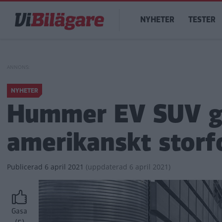
Hoppa
Main
till
NYHETER
TESTER
navigation
huvudinnehåll
NYHETER
Hummer EV SUV ger
amerikanskt stor
Publicerad
6 april 2021
(
uppdaterad
6 april 2021)
Gasa