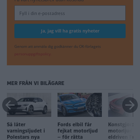
Genom att anmäla dig godkänner du OK-förlagets
personuppgiftspolicy.
MER FRÅN VI BILÄGARE
Så låter
Fords elbil får
Konstgjort
varningsljudet i
fejkat motorljud
motorljud i
Polestars nya
– för rätta
eldriven Ferr