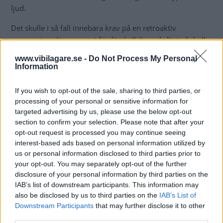
ljud.
Det skulle i så fall innebära krav på en retroaktiv
anpassning, där ansvaret för återkallelse och åtgärd skulle
landa hos biltillverkarna. Berörda bilar som inte anpassas
www.vibilagare.se -
Do Not Process My Personal
skulle i ett sådant läge inte längre uppfylla gällande
Information
säkerhetskrav och därmed kunna förbjudas att användas i
amerikansk trafik.
If you wish to opt-out of the sale, sharing to third parties, or
processing of your personal or sensitive information for
targeted advertising by us, please use the below opt-out
Uppemot nio miljoner bilar kan
section to confirm your selection. Please note that after your
påverkas på amerikanska vägar
opt-out request is processed you may continue seeing
interest-based ads based on personal information utilized by
us or personal information disclosed to third parties prior to
your opt-out. You may separately opt-out of the further
Exakt hur många
fordon som skulle beröras om kravet
disclosure of your personal information by third parties on the
blir verklighet är oklart. I sin rapport har NHTSA dock gjort
IAB’s list of downstream participants. This information may
en grov uppskattning som pekar på över nio miljoner
also be disclosed by us to third parties on the
IAB’s List of
fordon i USA.
Downstream Participants
that may further disclose it to other
third parties.
I januari 2011 antog USA en lag som särskilt värnar om