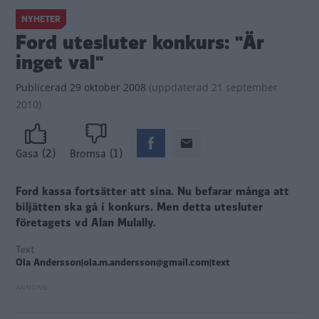
NYHETER
Ford utesluter konkurs: "Är
inget val"
Publicerad
29 oktober 2008
(
uppdaterad
21 september
2010)
(2)
(1)
Gasa
Bromsa
Ford kassa fortsätter att sina. Nu befarar många att
biljätten ska gå i konkurs. Men detta utesluter
företagets vd Alan Mulally.
Text
Ola Andersson|ola.m.andersson@gmail.com|text