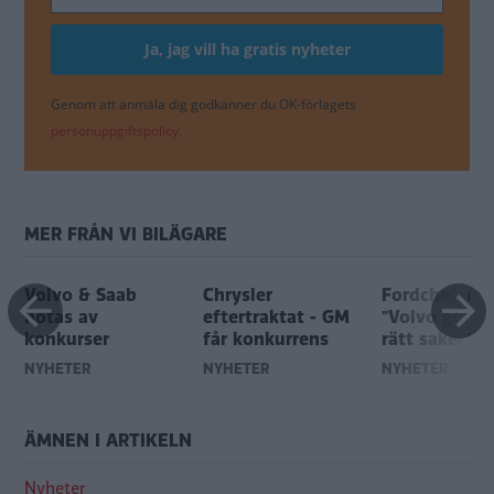
Genom att anmäla dig godkänner du OK-förlagets
personuppgiftspolicy.
MER FRÅN VI BILÄGARE
Volvo & Saab
Chrysler
Fordchefen:
hotas av
eftertraktat - GM
"Volvo gör he
konkurser
får konkurrens
rätt saker"
NYHETER
NYHETER
NYHETER
ÄMNEN I ARTIKELN
Nyheter