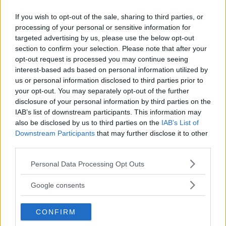
andra alternativ, säger Alan Mulally.
If you wish to opt-out of the sale, sharing to third parties, or
processing of your personal or sensitive information for
Fords konkurrenter General Motors och
targeted advertising by us, please use the below opt-out
Chrysler för samtal om en sammanslagning,
section to confirm your selection. Please note that after your
vilket skulle stärka biljättarna. Men Alan Mulally
opt-out request is processed you may continue seeing
interest-based ads based on personal information utilized by
vill inte precisera vad Ford gör för att förbättra
us or personal information disclosed to third parties prior to
sin situation - och vill inte heller kommentera
your opt-out. You may separately opt-out of the further
om det är aktuellt med fler nedskärningar eller
disclosure of your personal information by third parties on the
försäljningar av bilmärken.
IAB’s list of downstream participants. This information may
also be disclosed by us to third parties on the
IAB’s List of
Downstream Participants
that may further disclose it to other
- Vi kommer att göra det som krävs för att
third parties.
komma tillbaka. Vår plan för framtiden ligger
Please note that this website/app uses one or more Google
Personal Data Processing Opt Outs
fast, vi ska hålla oss till den och fullfölja det
services and may gather and store information including but
arbete med besparingar som vi börjat, säger
not limited to your visit or usage behaviour. You may click to
Google consents
grant or deny consent to Google and its third-party tags to
Alan Mulally.
use your data for below specified purposes in below Google
CONFIRM
consent section.