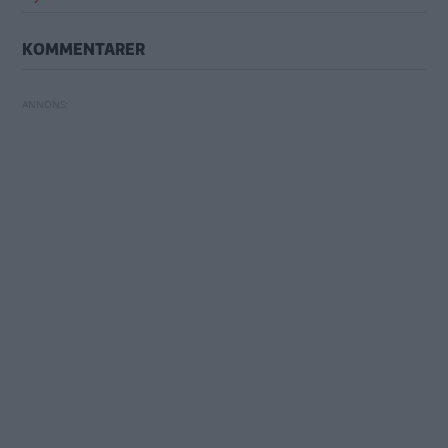
KOMMENTARER
Trots löftet: BMW börjar visa reklam i bilens
Ford utesluter konkurs: "Är inget val"
skärm