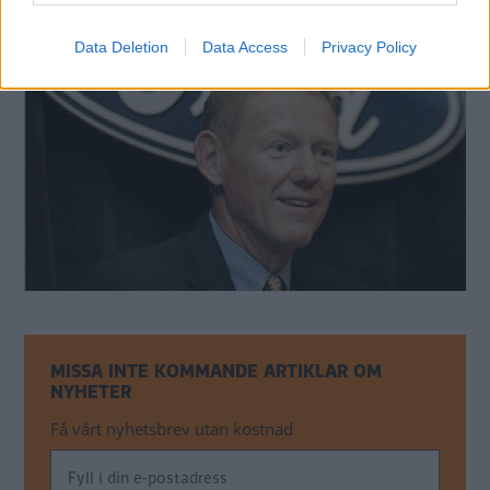
Data Deletion
Data Access
Privacy Policy
MISSA INTE KOMMANDE ARTIKLAR OM
NYHETER
Få vårt nyhetsbrev utan kostnad