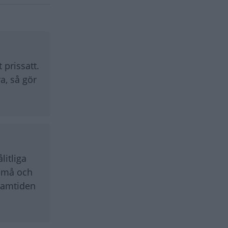
 prissatt.
a, så gör
litliga
 små och
framtiden