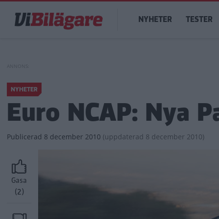
Hoppa
Main
till
NYHETER
TESTER
navigation
huvudinnehåll
NYHETER
Euro NCAP: Nya Pa
Publicerad
8 december 2010
(
uppdaterad
8 december 2010)
Gasa
(2)