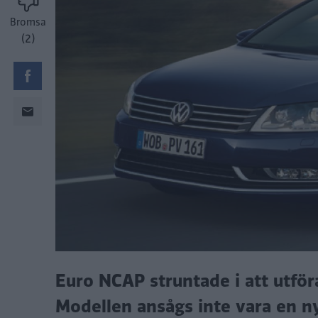
Bromsa
(2)
Euro NCAP struntade i att utför
Modellen ansågs inte vara en ny