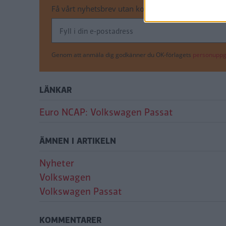
Få vårt nyhetsbrev utan kostnad
Genom att anmäla dig godkänner du OK-förlagets
personuppgi
LÄNKAR
Euro NCAP: Volkswagen Passat
ÄMNEN I ARTIKELN
Nyheter
Volkswagen
Volkswagen Passat
KOMMENTARER