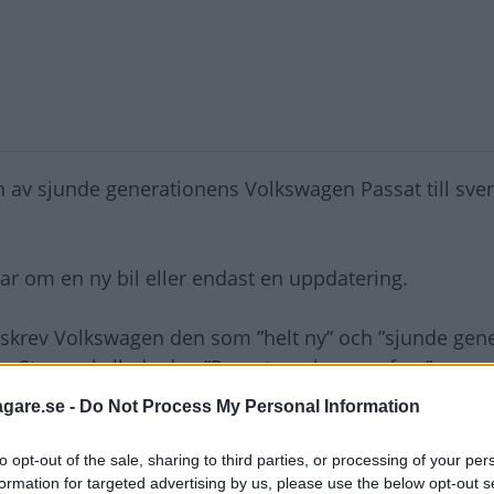
n av sjunde generationens Volkswagen Passat till sve
ar om en ny bil eller endast en uppdatering.
beskrev Volkswagen den som ”helt ny” och ”sjunde gen
ne Sterner kallade den ”Passat sex komma fem”.
agare.se -
Do Not Process My Personal Information
 indikeras nu från krocktestorganisationen Euro NCAP.
to opt-out of the sale, sharing to third parties, or processing of your per
betyget fem stjärnor.
formation for targeted advertising by us, please use the below opt-out s