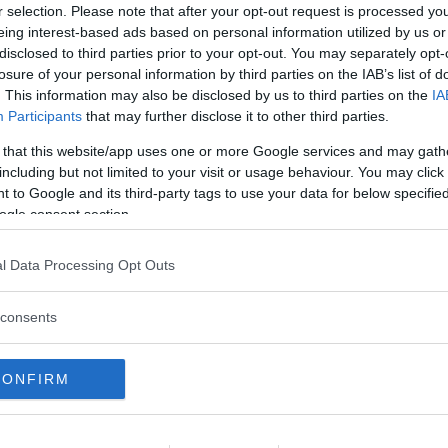
r selection. Please note that after your opt-out request is processed y
eing interest-based ads based on personal information utilized by us or
tats för frontal- och sidokollisioner. Istället har tes
disclosed to third parties prior to your opt-out. You may separately opt-
n krocktestades.
losure of your personal information by third parties on the IAB’s list of
. This information may also be disclosed by us to third parties on the
IA
Participants
that may further disclose it to other third parties.
010. Strukturen av den nya bilen är identiskt med de
 that this website/app uses one or more Google services and may gath
nen.
including but not limited to your visit or usage behaviour. You may click 
 to Google and its third-party tags to use your data for below specifi
fotgängarskydd och skydd mot pisksnärtskador efters
ogle consent section.
l Data Processing Opt Outs
alla senaste versionen av Golf en ny bil, trots små för
consents
n Passat som en ny bil?
CONFIRM
KSWAGEN PASSAT