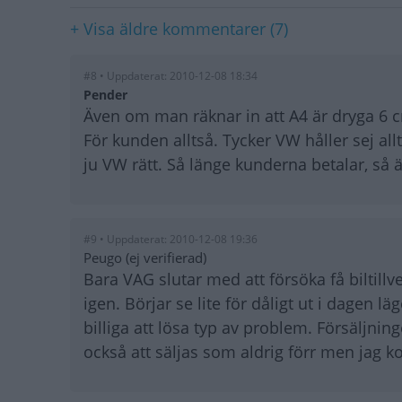
+ Visa äldre kommentarer (7)
#8 • Uppdaterat: 2010-12-08 18:34
Pender
Även om man räknar in att A4 är dryga 6 cm 
För kunden alltså. Tycker VW håller sej al
ju VW rätt. Så länge kunderna betalar, så är 
#9 • Uppdaterat: 2010-12-08 19:36
Peugo (ej verifierad)
Bara VAG slutar med att försöka få biltillve
igen. Börjar se lite för dåligt ut i dagen
billiga att lösa typ av problem. Försäljni
också att säljas som aldrig förr men jag k