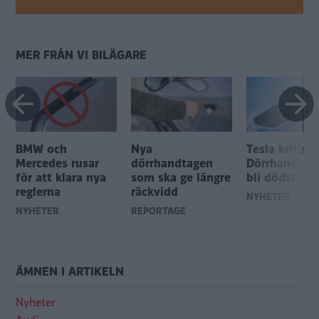
MER FRÅN VI BILÄGARE
BMW och
Nya
Tesla kritiser
Mercedes rusar
dörrhandtagen
Dörrhandtag
för att klara nya
som ska ge längre
bli dödsfälla
reglerna
räckvidd
NYHETER
NYHETER
REPORTAGE
ÄMNEN I ARTIKELN
Nyheter