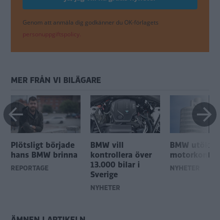
Genom att anmäla dig godkänner du OK-förlagets
personuppgiftspolicy.
MER FRÅN VI BILÄGARE
Plötsligt började
BMW vill
BMW utökar
hans BMW brinna
kontrollera över
motorkontrol
13.000 bilar i
REPORTAGE
NYHETER
Sverige
NYHETER
ÄMNEN I ARTIKELN