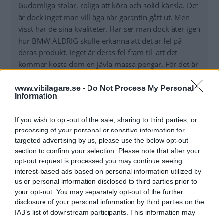
Gudomliga stolar, roliga att köra och solid känsla. Det
är dock inget man vill äga när garantin gått ut. Men
visst har de sina kvaliteter. Här ser man dock åter igen
hur BMW ALDRIG skulle erkänna att det är fel på
deras produkt. Inget är deras fel fram till att det
kommer kosta dom en jävla massa pengar. För det är
det enskilt mest gnidna och snåla företaget i
bilvärlden.
www.vibilagare.se -
Do Not Process My Personal
Information
If you wish to opt-out of the sale, sharing to third parties, or
#a • Uppdaterat: 2022-02-14 20:27
processing of your personal or sensitive information for
Gäst (ej verifierad)
targeted advertising by us, please use the below opt-out
Nja, jag har haft två BMW. Så speciella är dom inte
section to confirm your selection. Please note that after your
förutom den typiska körkänslan, dom känns som en
opt-out request is processed you may continue seeing
interest-based ads based on personal information utilized by
BMW. Men gudomliga stolar? Inte alls om du inte
us or personal information disclosed to third parties prior to
betalar minst 25.000kr extra. Gudomliga stolar hade
your opt-out. You may separately opt-out of the further
däremot en Saab 9-5 och dom kostade inget extra.
disclosure of your personal information by third parties on the
Sålde båda jag hade strax efter garantin gick ut, men
IAB’s list of downstream participants. This information may