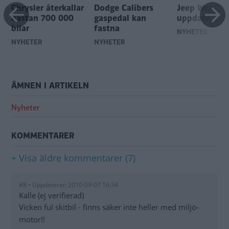
Chrysler återkallar
Dodge Calibers
Jeep Wrangle
nästan 700 000
gaspedal kan
uppdateras
bilar
fastna
NYHETER
NYHETER
NYHETER
ÄMNEN I ARTIKELN
Nyheter
KOMMENTARER
+ Visa äldre kommentarer (7)
#8 • Uppdaterat: 2010-09-07 16:34
Kalle (ej verifierad)
Vicken ful skitbil - finns säker inte heller med miljö-
motor!!