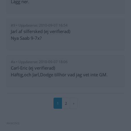
Lägg ner.
#9 • Uppdaterat: 2010-09-07 16:54
Jarl af silfersked (ej verifierad)
Nya Saab 9-7x?
#a • Uppdaterat: 2010-09-07 18:06
Carl-Eric (ej verifierad)
Häftig,och Jarl,Dodge tillhör vad jag vet inte GM.
Paginering
Nuvarande
1
Sida
2
Nästa
›
sida
sida