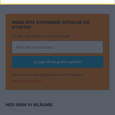
MISSA INTE KOMMANDE ARTIKLAR OM
NYHETER
Få vårt nyhetsbrev utan kostnad
Genom att anmäla dig godkänner du OK-förlagets
personuppgiftspolicy.
MER FRÅN VI BILÄGARE