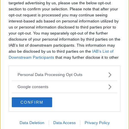
targeted advertising by us, please use the below opt-out
är utrustad med ett system som stänger av
section to confirm your selection. Please note that after your
cylindrar när de inte används för att spara
opt-out request is processed you may continue seeing
bränsle.
interest-based ads based on personal information utilized by
us or personal information disclosed to third parties prior to
your opt-out. You may separately opt-out of the further
Nya Dodge Durango anländer till amerikanska
disclosure of your personal information by third parties on the
bilhallar i slutet av 2010.
IAB’s list of downstream participants. This information may
also be disclosed by us to third parties on the
IAB’s List of
Downstream Participants
that may further disclose it to other
Det återstår att se om modellen letar sig över
third parties.
till Sverige.
Please note that this website/app uses one or more Google
Personal Data Processing Opt Outs
services and may gather and store information including but
Diskutera:
Vad tycker du om nya Dodge
not limited to your visit or usage behaviour. You may click to
Google consents
Durango?
grant or deny consent to Google and its third-party tags to
use your data for below specified purposes in below Google
CONFIRM
consent section.
RELATERADE BILDSPEL
Data Deletion
Data Access
Privacy Policy
Bildspel: Dodge Durango gör comeback