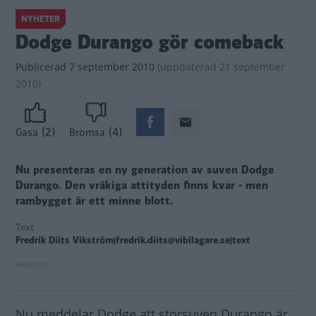
NYHETER
Dodge Durango gör comeback
Publicerad
7 september 2010
(
uppdaterad
21 september
2010)
(2)
(4)
Gasa
Bromsa
Nu presenteras en ny generation av suven Dodge
Durango. Den vräkiga attityden finns kvar - men
rambygget är ett minne blott.
Text
Fredrik Diits Vikström|fredrik.diits@vibilagare.se|text
Nu meddelar Dodge att storsuven Durango är