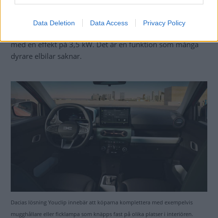
ratt.
Dacia Spring får dessutom V2L-teknik som innebär att
Data Deletion
Data Access
Privacy Policy
bilens batteri kan dela med sig av ström till andra prylar
med en effekt på 3,5 kW. Det är en funktion som många
dyrare elbilar saknar.
Dacias lösning Youclip innebär att köparna komplettera med exempelvis
mugghållare eller ficklampa som knäpps fast på olika platser i interiören.