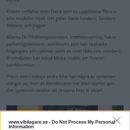
Kraven omfattar även Dacia som nu uppdaterar flera av
sina modeller rejält. Det gäller Dacia Sandero, Sandero
Stepway och Jogger.
Bilarna får filhållningsassistent, trötthetsvarning, bakre
parkeringssensorer, autobroms som kan upptäcka
fotgängare och cyklister samt en svart låda som standard.
Bromsljusen kan också blinka snabbt om föraren
panikbromsar.
Precis som i många andra bilar kan några av systemen
stängas av, men de återaktiveras när bilen startas igen.
Om systemen innebär att priserna höjs är oklart.
www.vibilagare.se -
Do Not Process My Personal
Information