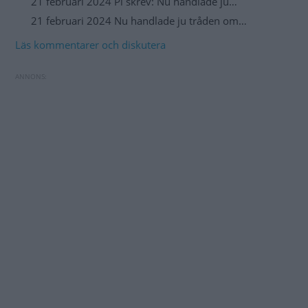
21 februari 2024 Pi skrev: Nu handlade ju…
21 februari 2024 Nu handlade ju tråden om…
Läs kommentarer och diskutera
Dacia uppdaterar flera modeller för att klara
Toyota byter batteriteknik i hybridbilarna
EU-kraven