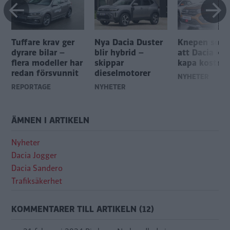
Tuffare krav ger
Nya Dacia Duster
Knepen som 
dyrare bilar –
blir hybrid –
att Dacia ka
flera modeller har
skippar
kapa kostna
redan försvunnit
dieselmotorer
NYHETER
REPORTAGE
NYHETER
ÄMNEN I ARTIKELN
Nyheter
Dacia Jogger
Dacia Sandero
Trafiksäkerhet
KOMMENTARER TILL ARTIKELN (12)