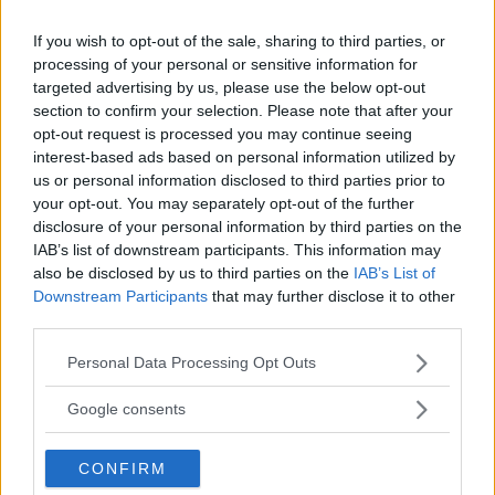
If you wish to opt-out of the sale, sharing to third parties, or
processing of your personal or sensitive information for
targeted advertising by us, please use the below opt-out
section to confirm your selection. Please note that after your
opt-out request is processed you may continue seeing
interest-based ads based on personal information utilized by
Dacia Spring har särskilda klister-ark som kan sättas på stötfångarna för att
us or personal information disclosed to third parties prior to
repor och mindre parkeringsskador ska döljas.
your opt-out. You may separately opt-out of the further
disclosure of your personal information by third parties on the
IAB’s list of downstream participants. This information may
Dacia passar också
på att uppdatera budgetelbilen
also be disclosed by us to third parties on the
IAB’s List of
Spring som säljs i Europa. Bilen har fortfarande en
Downstream Participants
that may further disclose it to other
third parties.
räckvidd på 22,5 mil, motoreffekt på upp till 65 hk och
DC-laddning på upp till 50 kW.
Please note that this website/app uses one or more Google
Personal Data Processing Opt Outs
services and may gather and store information including but
Däremot görs designen om med ny front och nytt bakparti
not limited to your visit or usage behaviour. You may click to
Google consents
för att bättre passa in i Dacias modellprogram. Även
grant or deny consent to Google and its third-party tags to
interiören görs om för att kännas lite lyxigare. Digitala
use your data for below specified purposes in below Google
CONFIRM
instrument är nu standard och det finns en höjdjusterbar
consent section.