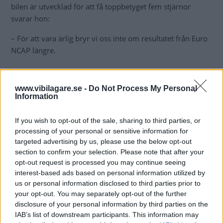
bilen är utvecklad för att få toppbetyget fem stjärnor
svarar hon:
– För att vara ärlig bryr vi oss inte om resultatet från Euro
NCAP längre.
www.vibilagare.se -
Do Not Process My Personal
Information
If you wish to opt-out of the sale, sharing to third parties, or
processing of your personal or sensitive information for
targeted advertising by us, please use the below opt-out
section to confirm your selection. Please note that after your
opt-out request is processed you may continue seeing
interest-based ads based on personal information utilized by
us or personal information disclosed to third parties prior to
your opt-out. You may separately opt-out of the further
disclosure of your personal information by third parties on the
Laurence Hansen är produkt- och strategichef på Citroën.
IAB’s list of downstream participants. This information may