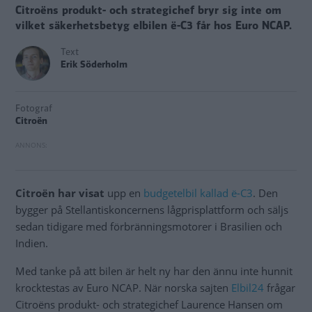
Citroëns produkt- och strategichef bryr sig inte om
vilket säkerhetsbetyg elbilen ë-C3 får hos Euro NCAP.
Text
Erik Söderholm
Fotograf
Citroën
Citroën har visat
upp en
budgetelbil kallad ë-C3
. Den
bygger på Stellantiskoncernens lågprisplattform och säljs
sedan tidigare med förbränningsmotorer i Brasilien och
Indien.
Med tanke på att bilen är helt ny har den ännu inte hunnit
krocktestas av Euro NCAP. När norska sajten
Elbil24
frågar
Citroëns produkt- och strategichef Laurence Hansen om