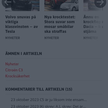
Volvo snuvas på
Nya krocktestet:
Ännu en
viktiga
Stora suvar som
krockflopp f
klassvinsten – av
mosar småbilar
Dacia – bara
Tesla
ska straffas
stjärna
NYHETER
NYHETER
NYHETER
ÄMNEN I ARTIKELN
Nyheter
Citroën C3
Krocksäkerhet
KOMMENTARER TILL ARTIKELN (15)
23 oktober 2023 C5 är ju liksom inte ensam…
23 oktober 2023 JKi skrev: A.L skrev: Det är…