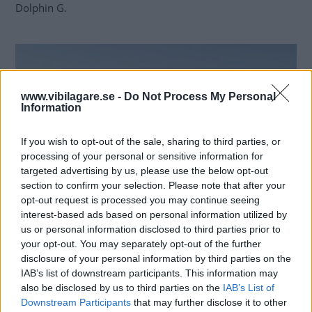
Dolphin G.
www.vibilagare.se -
Do Not Process My Personal
Information
If you wish to opt-out of the sale, sharing to third parties, or
processing of your personal or sensitive information for
targeted advertising by us, please use the below opt-out
section to confirm your selection. Please note that after your
opt-out request is processed you may continue seeing
interest-based ads based on personal information utilized by
us or personal information disclosed to third parties prior to
Till skillnad från
konkurrenterna i samma klass, som
your opt-out. You may separately opt-out of the further
antingen har bensinmotor eller eldrift, är BYD Dolphin G
disclosure of your personal information by third parties on the
DM-i en laddhybrid. Det är en teknik som annars främst
IAB’s list of downstream participants. This information may
brukar användas i större modeller.
also be disclosed by us to third parties on the
IAB’s List of
Downstream Participants
that may further disclose it to other
Hur lång elräckvidd den får är oklart, och det finns heller