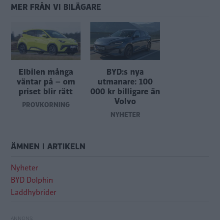
MER FRÅN VI BILÄGARE
Elbilen många
BYD:s nya
väntar på – om
utmanare: 100
priset blir rätt
000 kr billigare än
Volvo
PROVKÖRNING
NYHETER
ÄMNEN I ARTIKELN
Nyheter
BYD Dolphin
Laddhybrider