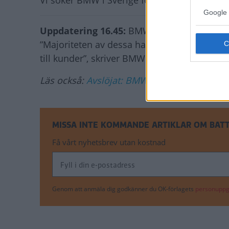
Vi söker BMW i Sverige för att få klarhet i 
Google 
Uppdatering 16.45:
BMW bekräftar nu för Vi
”Majoriteten av dessa har hunnit stoppas i d
till kunder”, skriver BMW:s svenska informat
Läs också:
Avslöjat: BMW-laddhybrid har bru
MISSA INTE KOMMANDE ARTIKLAR OM BATT
Få vårt nyhetsbrev utan kostnad
Genom att anmäla dig godkänner du OK-förlagets
personuppgi