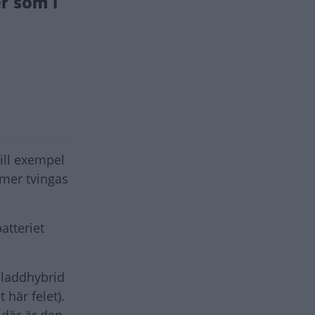
r som i
till exempel
er tvingas
atteriet
d laddhybrid
 här felet).