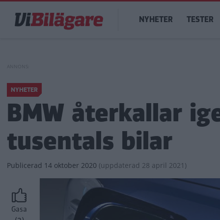
Hoppa
Main
till
NYHETER
TESTER
navigation
huvudinnehåll
NYHETER
BMW återkallar ige
tusentals bilar
Publicerad
14 oktober 2020
(
uppdaterad
28 april 2021)
Gasa