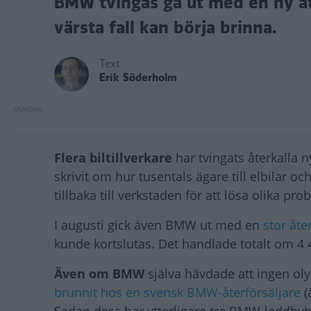
BMW tvingas gå ut med en ny åt
värsta fall kan börja brinna.
Text
Erik Söderholm
Flera biltillverkare
har tvingats återkalla n
skrivit om hur tusentals ägare till elbilar o
tillbaka till verkstaden för att lösa olika pro
I augusti gick även BMW ut med en
stor åte
kunde kortslutas. Det handlade totalt om 4 4
Även om BMW
själva hävdade att ingen oly
brunnit hos en svensk BMW-återförsäljare
(