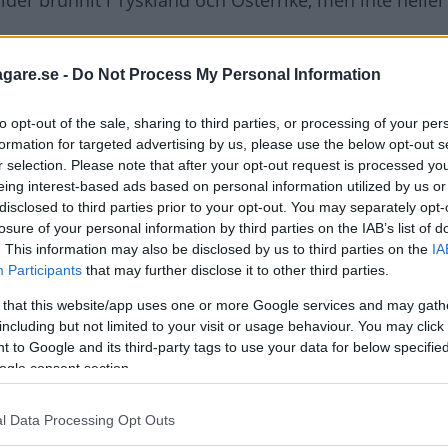
der brunnit i Tyskland och Österrike, men inte heller
ar fortsätta. På grund av ett tillverkningsfel i batt
agare.se -
Do Not Process My Personal Information
totalt 26 700 bilar globalt.
to opt-out of the sale, sharing to third parties, or processing of your per
formation for targeted advertising by us, please use the below opt-out s
r selection. Please note that after your opt-out request is processed y
dversionerna av X1, X2, X3, X5, 2-serie Active Tourer, 3
eing interest-based ads based on personal information utilized by us or
disclosed to third parties prior to your opt-out. You may separately opt-
lltså en diger modellista med i princip samtliga laddh
losure of your personal information by third parties on the IAB’s list of
. This information may also be disclosed by us to third parties on the
IA
Participants
that may further disclose it to other third parties.
 18 september 2020. En tredjedel av bilarna ska redan
 that this website/app uses one or more Google services and may gath
including but not limited to your visit or usage behaviour. You may click 
 to Google and its third-party tags to use your data for below specifi
 Samsung SDI. I vissa fall kan produktionsfelet innebä
ogle consent section.
till brand, men BMW hävdar att det bara råder brandri
nte ladda sina bilar tills problemet är löst.
l Data Processing Opt Outs