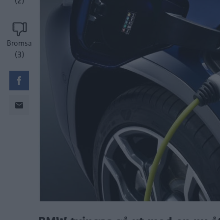
(2)
Bromsa
(3)