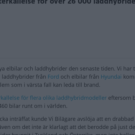
erkallelse för över 26 000 laddhybride
ya elbilar och laddhybrider den senaste tiden. Vi har 
ch laddhybrider från
Ford
och elbilar från
Hyundai
komm
blem som i värsta fall kan leda till brand.
rkallelse för flera olika laddhybridmodeller
eftersom b
60 bilar runt om i världen.
cka inträffat kunde Vi Bilägare avslöja att en drabba
även om det inte är klarlagt att det berodde på just det