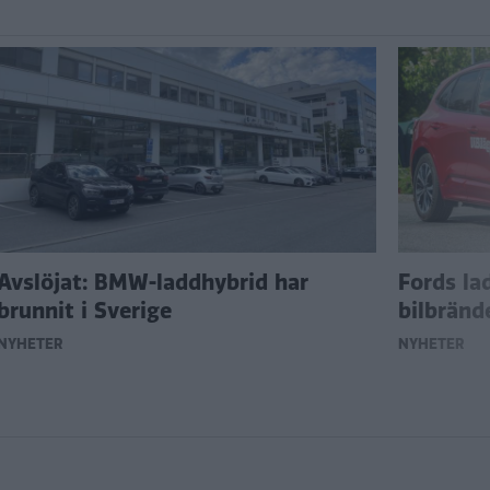
Avslöjat: BMW-laddhybrid har
Fords la
brunnit i Sverige
bilbränd
NYHETER
NYHETER