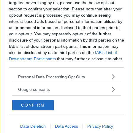
targeted advertising by us, please use the below opt-out
Nu kan dessa bilmärken få ytterligare en livlina, skriver
section to confirm your selection. Please note that after your
opt-out request is processed you may continue seeing
Bloomberg
. EU kan eventuellt lägga fram ett förslag som
interest-based ads based on personal information utilized by
innebär att bilmärken som inte klarar utsläppskraven,
us or personal information disclosed to third parties prior to
men samtidigt har kvar sina elbilsmål, kan få ”skjuta upp”
your opt-out. You may separately opt-out of the further
bötessmällen – något som redan finns för tunga fordon.
disclosure of your personal information by third parties on the
IAB’s list of downstream participants. This information may
Ett bilmärke som
riskerar att få betala böter kan alltså
also be disclosed by us to third parties on the
IAB’s List of
slippa undan om utsläppsmålen nås senare.
Downstream Participants
that may further disclose it to other
third parties.
– Om du till exempel inte klarar kraven 2025 kan du
kompensera genom att överprestera under 2026 eller
Please note that this website/app uses one or more Google
Personal Data Processing Opt Outs
services and may gather and store information including but
2027. Jag tycker det är en bra sak, säger EU-
not limited to your visit or usage behaviour. You may click to
parlamentarikern Peter Liese till nyhetsbyrån.
Google consents
grant or deny consent to Google and its third-party tags to
use your data for below specified purposes in below Google
CONFIRM
consent section.
MISSA INTE KOMMANDE ARTIKLAR OM
BILINDUSTRI
Data Deletion
Data Access
Privacy Policy
Få vårt nyhetsbrev utan kostnad