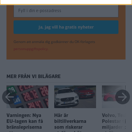
Genom att anmäla dig godkänner du OK-förlagets
personuppgiftspolicy.
MER FRÅN VI BILÄGARE
Varningen: Nya
Här är
Volvo, Tesla
EU-lagen kan få
biltillverkarna
Polestar tjän
bränslepriserna
som riskerar
miljarder på 