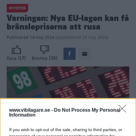
NYHETER
Varningen: Nya EU-lagen kan få
bränslepriserna att rusa
Publicerad
14 maj 2024
(
uppdaterad
20 maj 2024)
(17)
(36)
Gasa
Bromsa
www.vibilagare.se -
Do Not Process My Personal
Information
If you wish to opt-out of the sale, sharing to third parties, or