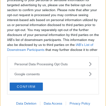
processing of your personal or sensitive information for
Om tre år kan bensin och diesel bli mycket dyrare.
targeted advertising by us, please use the below opt-out
section to confirm your selection. Please note that after your
Text
opt-out request is processed you may continue seeing
Magnus Kvandal
interest-based ads based on personal information utilized by
us or personal information disclosed to third parties prior to
Fotograf
your opt-out. You may separately opt-out of the further
Niklas Carle
disclosure of your personal information by third parties on the
IAB’s list of downstream participants. This information may
also be disclosed by us to third parties on the
IAB’s List of
Downstream Participants
that may further disclose it to other
third parties.
Det här är en låst artikel.
Logga in
för
Please note that this website/app uses one or more Google
Personal Data Processing Opt Outs
att fortsätta läsa.
services and may gather and store information including but
not limited to your visit or usage behaviour. You may click to
Google consents
grant or deny consent to Google and its third-party tags to
use your data for below specified purposes in below Google
CONFIRM
consent section.
DIGITAL PRENUMERATION
Ta del av allt material – bli
Premium-medlem
Data Deletion
Data Access
Privacy Policy