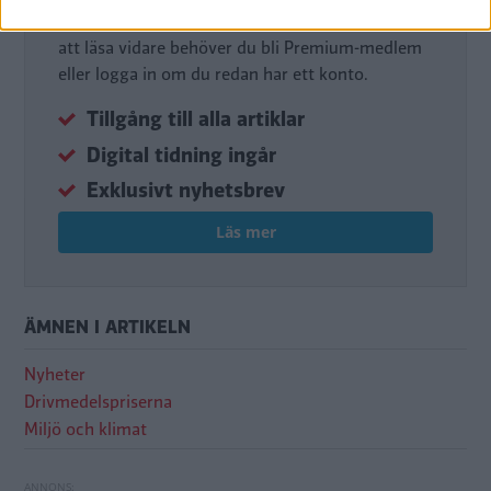
Det här är en del av vårt premium-innehåll. För
att läsa vidare behöver du bli Premium-medlem
eller logga in om du redan har ett konto.
Tillgång till alla artiklar
Digital tidning ingår
Exklusivt nyhetsbrev
Läs mer
ÄMNEN I ARTIKELN
Nyheter
Drivmedelspriserna
Miljö och klimat