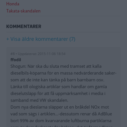
Honda
Takata-skandalen
KOMMENTARER
+ Visa äldre kommentarer (7)
#8 • Uppdaterat: 2015-11-06 18:54
ffodil
Shogun: När ska du sluta med tramset att kalla
dieselbils-köparna för en massa nedvärderande saker-
som att de inte kan tänka på barn barnbarn osv.
Länka till ologiska artiklar som handlar om gamla
dieselutsläpp för att få uppmärksamhet i media i
samband med VW skandalen.
Dom nya dieslarna släpper ut en bråkdel NOx mot
vad som sägs i artiklen...-dessutom renar då AdBlue
bort 99% av dom kvarvarande luftburna partiklarna