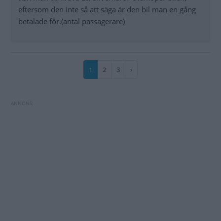
eftersom den inte så att säga är den bil man en gång
betalade för.(antal passagerare)
Paginering
Nuvarande
1
Sida
2
Sida
3
Nästa
›
sida
sida