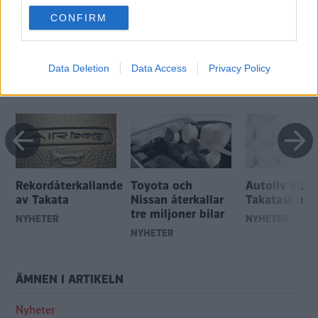
use your data for below specified purposes in below Google
Genom att anmäla dig godkänner du OK-förlagets
CONFIRM
consent section.
personuppgiftspolicy.
Data Deletion
Data Access
Privacy Policy
MER FRÅN VI BILÄGARE
Rekordåterkallande
Toyota och
Autoliv ökar 
av Takata
Nissan återkallar
Takataskand
tre miljoner bilar
NYHETER
NYHETER
NYHETER
ÄMNEN I ARTIKELN
Nyheter