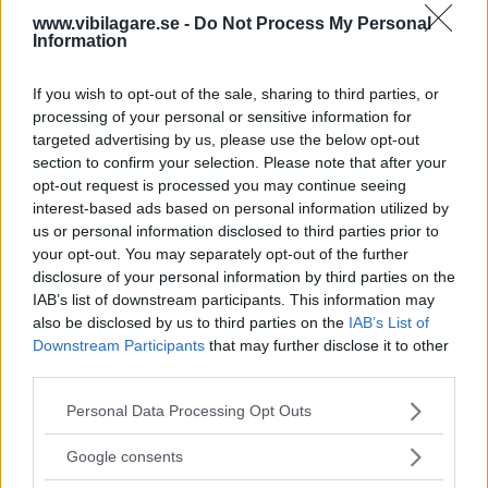
– Chansen är mycket liten att Takata kommer att överleva
www.vibilagare.se -
Do Not Process My Personal
detta. Det är en annan sak än fuskprogramvara. Det är en
Information
tillverkare av säkerhetsprodukter som dödar människor
och ljuger om problemet, säger börsanalytikern Amir
If you wish to opt-out of the sale, sharing to third parties, or
Anvarzadeh på BGC Capital Partners till Automotive News.
processing of your personal or sensitive information for
targeted advertising by us, please use the below opt-out
Diskutera
: Äger du ett fordon som berörs av Takatas
section to confirm your selection. Please note that after your
återkallelser?
opt-out request is processed you may continue seeing
interest-based ads based on personal information utilized by
us or personal information disclosed to third parties prior to
your opt-out. You may separately opt-out of the further
MISSA INTE KOMMANDE ARTIKLAR OM
disclosure of your personal information by third parties on the
TAKATA-SKANDALEN
IAB’s list of downstream participants. This information may
also be disclosed by us to third parties on the
IAB’s List of
Få vårt nyhetsbrev utan kostnad
Downstream Participants
that may further disclose it to other
third parties.
Please note that this website/app uses one or more Google
Personal Data Processing Opt Outs
services and may gather and store information including but
not limited to your visit or usage behaviour. You may click to
Google consents
grant or deny consent to Google and its third-party tags to