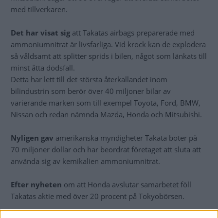
med tillverkaren.
Det har visat sig
att Takatas airbags preparerade med
ammoniumnitrat är livsfarliga. Vid krock kan de explodera
så våldsamt att splitter sprids i bilen, något som länkats till
minst åtta dödsfall.
Detta har lett till det största återkallandet inom
bilindustrin som berör över 40 miljoner bilar av
varierande märken som till exempel Toyota, Ford, BMW,
Nissan och redan nämnda Mazda, Honda och Mitsubishi.
Nyligen gav
amerikanska myndigheter Takata böter på
70 miljoner dollar och har beordrat företaget att sluta att
använda sig av kemikalien ammoniumnitrat.
Efter nyheten
om att Honda avslutar samarbetet föll
Takatas aktie med över 20 procent på Tokyobörsen.