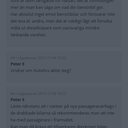
som är dom farligaste för hälsan, det är förmodligen
mer än man kan säga om vad din bensinbil gör.
Har absolut inget emot bensinbilar och försvarar inte
det ena el. andra, men det är väldigt lågt att försöka
måla ut dieselköpare som oansvariga mindre
tänkande varelser.
#9 • Uppdaterat: 2015-11-06 19:03
Peter E
Undrar om Autolivs aktie steg?
#a • Uppdaterat: 2015-11-06 19:13
Peter E
Läste nånstans att i väntan på nya passagerarairbags i
de drabbade bilarna så rekommenderas man att inte
ha med passagerare i framsätet.
Kan man då kräva att tillverkaren återköper bilen,