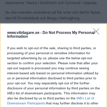
stationerna i Nacka i Stockholm och Fyrislund i Uppsala.
Nu ska metoden utvärderas på fler orter och därför flyttas
den till Örnsköldsvik och Berga i Helsingborg.
Regeringen vill vänta
med att införa de tuffare testerna.
www.vibilagare.se -
Do Not Process My Personal
Anledningen är enligt infrastrukturminister Andreas
Information
Carlson (KD) bland annat att mätningarna
måste ta hänsyn
till Sveriges kalla klimat
.
If you wish to opt-out of the sale, sharing to third parties, or
processing of your personal or sensitive information for
Den nya testmetoden påverkas dock inte av
targeted advertising by us, please use the below opt-out
väderförhållanden, enligt besiktningsbranschen.
section to confirm your selection. Please note that after your
opt-out request is processed you may continue seeing
”För att säkerställa detta flyttar Bilprovningen nu piloten
interest-based ads based on personal information utilized by
till stationerna i Örnsköldsvik i norr och Helsingborg-
us or personal information disclosed to third parties prior to
Berga i söder”, skriver bolaget i ett pressmeddelande.
your opt-out. You may separately opt-out of the further
disclosure of your personal information by third parties on the
IAB’s list of downstream participants. This information may
also be disclosed by us to third parties on the
IAB’s List of
Downstream Participants
that may further disclose it to other