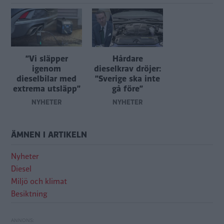
”Vi släpper
Hårdare
igenom
dieselkrav dröjer:
dieselbilar med
”Sverige ska inte
extrema utsläpp”
gå före”
NYHETER
NYHETER
ÄMNEN I ARTIKELN
Nyheter
Diesel
Miljö och klimat
Besiktning