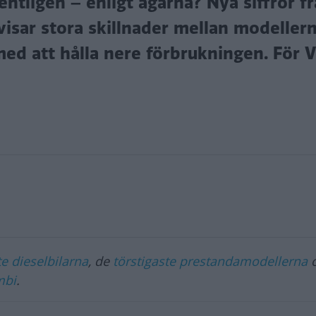
ntligen – enligt ägarna? Nya siffror f
visar stora skillnader mellan modeller
med att hålla nere förbrukningen. För V
e dieselbilarna
, de
törstigaste prestandamodellerna
o
mbi
.