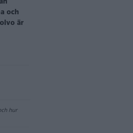
rån
na och
olvo är
ch hur