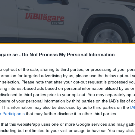
agare.se -
Do Not Process My Personal Information
to opt-out of the sale, sharing to third parties, or processing of your per
formation for targeted advertising by us, please use the below opt-out s
r selection. Please note that after your opt-out request is processed y
eing interest-based ads based on personal information utilized by us or
disclosed to third parties prior to your opt-out. You may separately opt-
losure of your personal information by third parties on the IAB’s list of
la. Bland suvarna är det Toyota RAV4 som vinner. Foto: Niklas Ca
. This information may also be disclosed by us to third parties on the
IA
Participants
that may further disclose it to other third parties.
 that this website/app uses one or more Google services and may gath
including but not limited to your visit or usage behaviour. You may click 