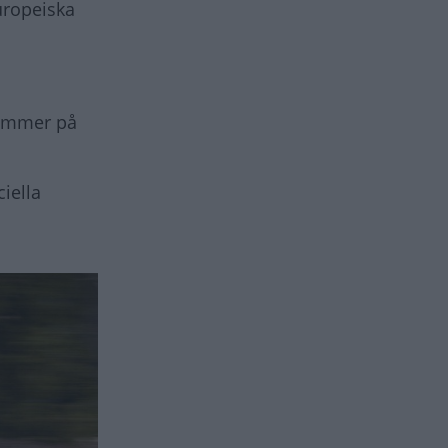
europeiska
kommer på
ciella