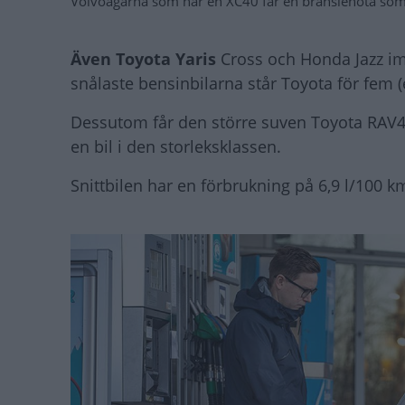
Volvoägarna som har en XC40 får en bränslenota som
Även Toyota Yaris
Cross och Honda Jazz im
snålaste bensinbilarna står Toyota för fem (e
Dessutom får den större suven Toyota RAV4 
en bil i den storleksklassen.
Snittbilen har en förbrukning på 6,9 l/100 k