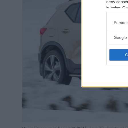
deny consent
in below Go
Persona
Google 