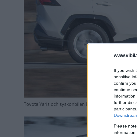
www.vibil
If you wish 
sensitive in
confirm you
continue se
information 
further disc
Toyota Yaris och syskonbilen Mazda 2 är snålast av al
participants
Downstream 
Please note
information 