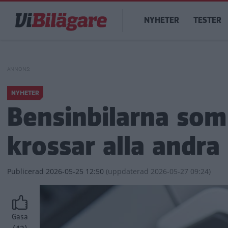
Hoppa
Main
till
NYHETER
TESTER
navigation
huvudinnehåll
NYHETER
Bensinbilarna som
krossar alla andra
Publicerad
2026-05-25 12:50
(
uppdaterad
2026-05-27 09:24)
Gasa