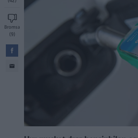
(42)
Bromsa
(9)