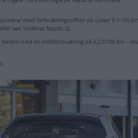
 är ungefär 130 kronor högre per månad än V60-förarna.
ponerar med förbrukningssiffror på under 5 l/100 km.
ller sex, inräknat Mazda 2).
beröm med en snittförbrukning på 6,2 l/100 km – bra
m.