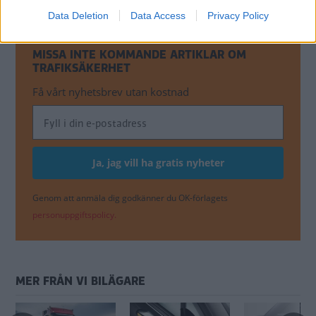
Data Deletion
Data Access
Privacy Policy
MISSA INTE KOMMANDE ARTIKLAR OM
TRAFIKSÄKERHET
Få vårt nyhetsbrev utan kostnad
Genom att anmäla dig godkänner du OK-förlagets
personuppgiftspolicy.
MER FRÅN VI BILÄGARE