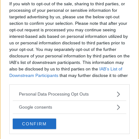
backspeglar. I pressmaterialet nämns inte lägre
If you wish to opt-out of the sale, sharing to third parties, or
luftmotstånd som ett argument utan Scania fokuserar
processing of your personal or sensitive information for
targeted advertising by us, please use the below opt-out
istället på ökad trafiksäkerhet. En
studie som bland andra
section to confirm your selection. Please note that after your
Scania deltog i 2017 och 2018
visade att systemet på sikt
opt-out request is processed you may continue seeing
skulle kunna hjälpa förare upptäcka cyklister och
interest-based ads based on personal information utilized by
fotgängare i döda vinkeln eller visa det exakta avståndet
us or personal information disclosed to third parties prior to
till objektet bakom vid backning.
your opt-out. You may separately opt-out of the further
disclosure of your personal information by third parties on the
– Att ersätta konventionella speglar med digitala system
IAB’s list of downstream participants. This information may
skapar en unik möjlighet att förbättra förarnas sikt och
also be disclosed by us to third parties on the
IAB’s List of
mörkerseende. Detta förbättrar säkerheten samtidigt som
Downstream Participants
that may further disclose it to other
det skapar en bekvämare arbetsmiljö för lastbilsförare, sa
third parties.
Hanna Staf, fordonsergonom på Scania.
Please note that this website/app uses one or more Google
Personal Data Processing Opt Outs
services and may gather and store information including but
not limited to your visit or usage behaviour. You may click to
Google consents
Läs också
grant or deny consent to Google and its third-party tags to
Därför är de fysiska
use your data for below specified purposes in below Google
backspeglarna
CONFIRM
consent section.
utrotningshotade
NYHETER