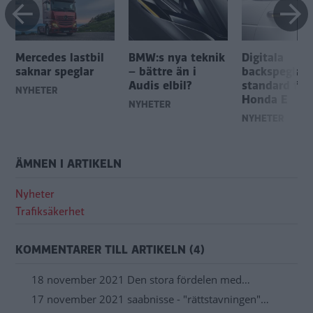
Mercedes lastbil
BMW:s nya teknik
Digitala
saknar speglar
– bättre än i
backspeglar
Audis elbil?
standard för
NYHETER
Honda E
NYHETER
NYHETER
ÄMNEN I ARTIKELN
Nyheter
Trafiksäkerhet
KOMMENTARER TILL ARTIKELN (4)
18 november 2021 Den stora fördelen med…
17 november 2021 saabnisse - "rättstavningen"…