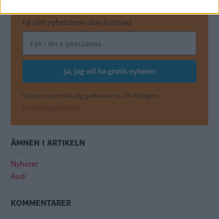
MISSA INTE KOMMANDE ARTIKLAR OM AUDI
Få vårt nyhetsbrev utan kostnad
Genom att anmäla dig godkänner du OK-förlagets
personuppgiftspolicy.
ÄMNEN I ARTIKELN
Nyheter
Audi
KOMMENTARER