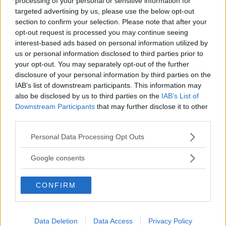
processing of your personal or sensitive information for
planer
.
targeted advertising by us, please use the below opt-out
section to confirm your selection. Please note that after your
Audi vill inte hamna
i bakvattnet och ska därför utveckla
opt-out request is processed you may continue seeing
en ny toppmodell under kodnamnet E6. Den ska säljas
interest-based ads based on personal information utilized by
som Audi A9 e-tron och dyker upp 2024, med antingen
us or personal information disclosed to third parties prior to
sedankaross som i A8 eller som ”fyradörrarscoupé” som
your opt-out. You may separately opt-out of the further
disclosure of your personal information by third parties on the
A7 Sportback.
IAB’s list of downstream participants. This information may
Audi A9 e-tron kommer enbart med eldrift och ska enligt
also be disclosed by us to third parties on the
IAB’s List of
Downstream Participants
that may further disclose it to other
källor inom Audi få spjutspetsteknik när det gäller
third parties.
eldrivlina, battericeller, självkörning och 5G-uppkoppling.
Please note that this website/app uses one or more Google
Personal Data Processing Opt Outs
Detta är ett prestigeprojekt
för nya Audichefen Markus
services and may gather and store information including but
Duesmann som vill få märket att framstå som ledande
not limited to your visit or usage behaviour. You may click to
Google consents
inom innovation. Han vill utveckla A9 e-tron utanför Audis
grant or deny consent to Google and its third-party tags to
befintliga utvecklingsavdelning för att undvika onödig
use your data for below specified purposes in below Google
CONFIRM
consent section.
byråkrati och snabba på arbetstakten.
Data Deletion
Data Access
Privacy Policy