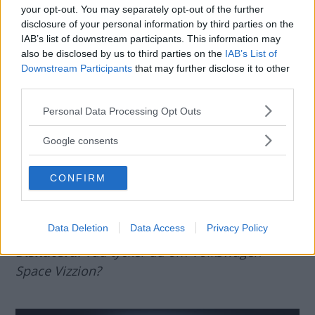
your opt-out. You may separately opt-out of the further
disclosure of your personal information by third parties on the
IAB’s list of downstream participants. This information may
also be disclosed by us to third parties on the
IAB’s List of
Downstream Participants
that may further disclose it to other
third parties.
Insidan av konceptet
är bland annat klädd i
Please note that this website/app uses one or more Google
Personal Data Processing Opt Outs
AppleSkin, ett slags konstgjort läder som
services and may gather and store information including but
tillverkas på resterna från
not limited to your visit or usage behaviour. You may click to
Google consents
grant or deny consent to Google and its third-party tags to
äppeljuicetillverkning.
use your data for below specified purposes in below Google
CONFIRM
consent section.
Space Vizzion
som koncept visas på Los
Angeles Auto Show den den 19 november.
Data Deletion
Data Access
Privacy Policy
Diskutera
: Vad tycker du om Volkswagen
Space Vizzion?