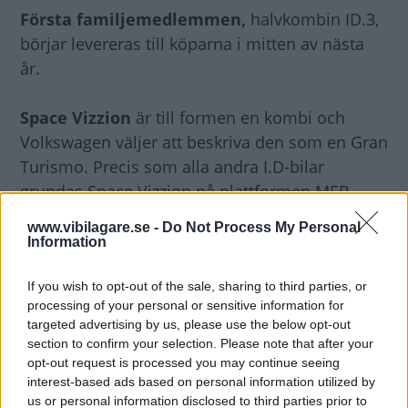
Första familjemedlemmen,
halvkombin ID.3,
börjar levereras till köparna i mitten av nästa
år.
Space Vizzion
är till formen en kombi och
Volkswagen väljer att beskriva den som en Gran
Turismo. Precis som alla andra I.D-bilar
grundas Space Vizzion på plattformen MEB,
speciellt framtagen för elbilar. Volkswagen
www.vibilagare.se -
Do Not Process My Personal
utlovar en räckvidd på upp till 59 mil.
Information
If you wish to opt-out of the sale, sharing to third parties, or
processing of your personal or sensitive information for
targeted advertising by us, please use the below opt-out
section to confirm your selection. Please note that after your
opt-out request is processed you may continue seeing
interest-based ads based on personal information utilized by
us or personal information disclosed to third parties prior to