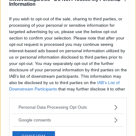
Information
If you wish to opt-out of the sale, sharing to third parties, or
MISSA INTE KOMMANDE ARTIKLAR OM AUDI
processing of your personal or sensitive information for
A3
targeted advertising by us, please use the below opt-out
section to confirm your selection. Please note that after your
Få vårt nyhetsbrev utan kostnad
opt-out request is processed you may continue seeing
interest-based ads based on personal information utilized by
us or personal information disclosed to third parties prior to
your opt-out. You may separately opt-out of the further
disclosure of your personal information by third parties on the
IAB’s list of downstream participants. This information may
also be disclosed by us to third parties on the
IAB’s List of
Genom att anmäla dig godkänner du OK-förlagets
Downstream Participants
that may further disclose it to other
personuppgiftspolicy.
third parties.
Please note that this website/app uses one or more Google
Personal Data Processing Opt Outs
services and may gather and store information including but
not limited to your visit or usage behaviour. You may click to
Google consents
MER FRÅN VI BILÄGARE
grant or deny consent to Google and its third-party tags to
use your data for below specified purposes in below Google