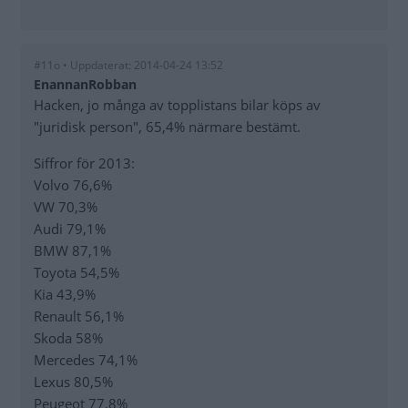
#11o • Uppdaterat: 2014-04-24 13:52
EnannanRobban
Hacken, jo många av topplistans bilar köps av
"juridisk person", 65,4% närmare bestämt.
Siffror för 2013:
Volvo 76,6%
VW 70,3%
Audi 79,1%
BMW 87,1%
Toyota 54,5%
Kia 43,9%
Renault 56,1%
Skoda 58%
Mercedes 74,1%
Lexus 80,5%
Peugeot 77,8%