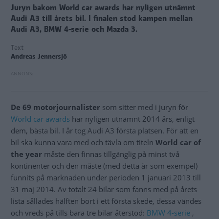
Juryn bakom World car awards har nyligen utnämnt
Audi A3 till årets bil. I finalen stod kampen mellan
Audi A3, BMW 4-serie och Mazda 3.
Text
Andreas Jennersjö
De 69 motorjournalister
som sitter med i juryn för
World car awards
har nyligen utnämnt 2014 års, enligt
dem, bästa bil. I år tog Audi A3 första platsen. För att en
bil ska kunna vara med och tävla om titeln
World car of
the year
måste den finnas tillgänglig på minst två
kontinenter och den måste (med detta år som exempel)
funnits på marknaden under perioden 1 januari 2013 till
31 maj 2014. Av totalt 24 bilar som fanns med på årets
lista sållades hälften bort i ett första skede, dessa vändes
och vreds på tills bara tre bilar återstod:
BMW 4-serie
,