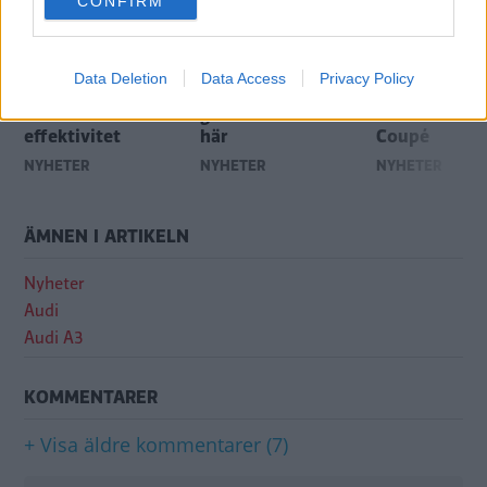
CONFIRM
consent section.
Data Deletion
Data Access
Privacy Policy
A3 e-tron visar
Mazda 3 i ny
Smakprov på
framtidens
generation är nu
BMW 4-serie
effektivitet
här
Coupé
NYHETER
NYHETER
NYHETER
ÄMNEN I ARTIKELN
Nyheter
Audi
Audi A3
KOMMENTARER
+ Visa äldre kommentarer (7)