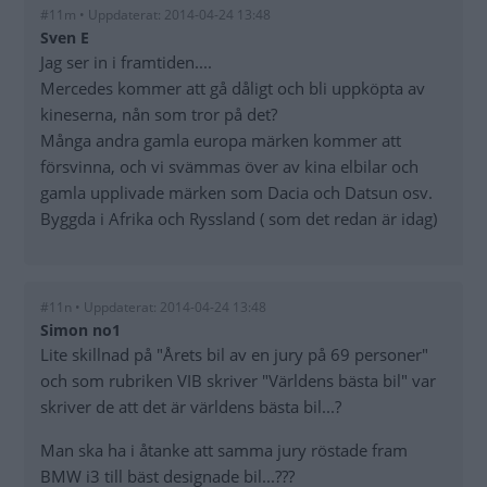
#11m • Uppdaterat: 2014-04-24 13:48
Sven E
Jag ser in i framtiden....
Mercedes kommer att gå dåligt och bli uppköpta av
kineserna, nån som tror på det?
Många andra gamla europa märken kommer att
försvinna, och vi svämmas över av kina elbilar och
gamla upplivade märken som Dacia och Datsun osv.
Byggda i Afrika och Ryssland ( som det redan är idag)
#11n • Uppdaterat: 2014-04-24 13:48
Simon no1
Lite skillnad på "Årets bil av en jury på 69 personer"
och som rubriken VIB skriver "Världens bästa bil" var
skriver de att det är världens bästa bil...?
Man ska ha i åtanke att samma jury röstade fram
BMW i3 till bäst designade bil...???