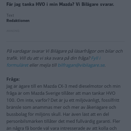
Får jag tanka HVO i min Mazda? Vi Bilägare svarar.
Text
Redaktionen
På vardagar svarar Vi Bilägare på läsarfrågor om bilar och
trafik. Vill du att vi ska svara på din fråga?
Fyll i
formuläret
eller mejla till
bilfragan@vibilagare.se
.
Fråga:
Jag är ägare till en Mazda CX-3 med dieselmotor och min
fråga är om Mazda Sverige tillåter att man tankar HVO
100. Om inte, varför? Det är ju ett miljövänligt, fossilfritt
bränsle som anammas mer och mer av åkeriägare och
bussbolag för miljöns skull. Har även läst att en del
personbilsmärken tillåter det med fullvärdig garanti. Fler
än några få borde väl vara intresserade av att kolla och