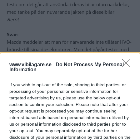
testa om det går att använda i deras bilar utan nackdelar,
med tanke på den nuvarande jakten på dieselbilar.
Bernt
Svar:
Mazda meddelar att man för närvarande inte tillåter HVO-
bränsle till sina dieselmotorer. Men det pågår tester med
biodiesel och om HVO blir mera vanligt ämnar företaget
närmare undersöka möjligheten att godkänna det.
www.vibilagare.se -
Do Not Process My Personal
Information
De flesta biltillverkare godkänner enbart bränsle som är
If you wish to opt-out of the sale, sharing to third parties, or
certifierat enligt en europeisk standard som betecknas EN
processing of your personal or sensitive information for
590. Där tillåts inblandning av biodiesel och i dag kan den
targeted advertising by us, please use the below opt-out
diesel som säljs vid svenska mackar innehålla upp till 47
section to confirm your selection. Please note that after your
procent HVO och även sju procent RME.
opt-out request is processed you may continue seeing
Marianne Sterner, Vi Bilägare
interest-based ads based on personal information utilized by
us or personal information disclosed to third parties prior to
your opt-out. You may separately opt-out of the further
Diskutera:
Brukar du köpa miljödiesel?
disclosure of your personal information by third parties on the