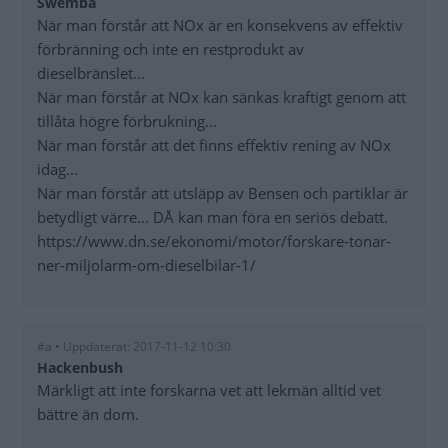
Swemba
När man förstår att NOx är en konsekvens av effektiv
förbränning och inte en restprodukt av
dieselbränslet...
När man förstår at NOx kan sänkas kraftigt genom att
tillåta högre förbrukning...
När man förstår att det finns effektiv rening av NOx
idag...
När man förstår att utsläpp av Bensen och partiklar är
betydligt värre... DÅ kan man föra en seriös debatt.
https://www.dn.se/ekonomi/motor/forskare-tonar-
ner-miljolarm-om-dieselbilar-1/
#a • Uppdaterat: 2017-11-12 10:30
Hackenbush
Märkligt att inte forskarna vet att lekmän alltid vet
bättre än dom.