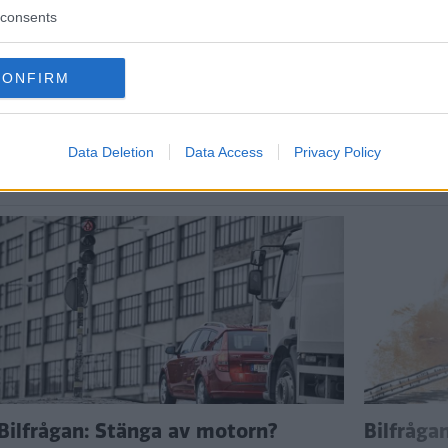
consents
CONFIRM
ftspolicy.
Data Deletion
Data Access
Privacy Policy
Bilfrågan: Stänga av motorn?
Bilfråga