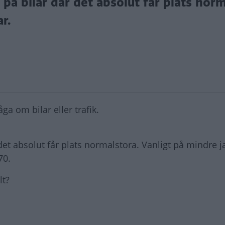
 på bilar där det absolut får plats norm
r.
ga om bilar eller trafik.
 det absolut får plats normalstora. Vanligt på mindre 
70.
lt?