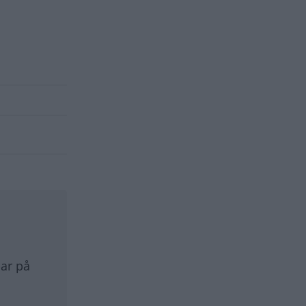
BILFRÅGAN
par på