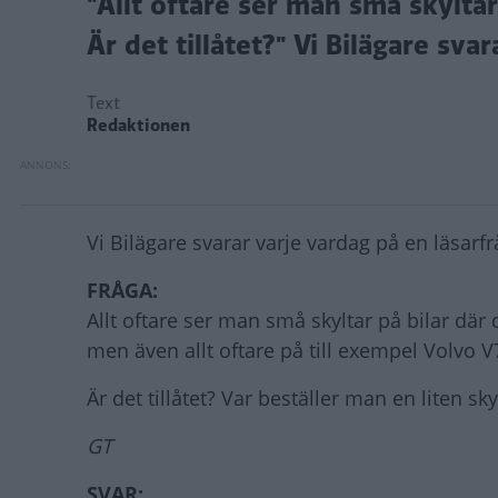
"Allt oftare ser man små skyltar
Är det tillåtet?" Vi Bilägare svara
Text
Redaktionen
Vi Bilägare svarar varje vardag på en läsarfrå
FRÅGA:
Allt oftare ser man små skyltar på bilar där
men även allt oftare på till exempel Volvo V
Är det tillåtet? Var beställer man en liten sky
GT
SVAR: