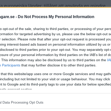
dra europeiska länder, tillåtet att använda en mindre
ransportstyrelsen när bilen registreringsbesiktas.
agare.se -
Do Not Process My Personal Information
or skylt inte får plats men ibland blir det fel. Ibland 
to opt-out of the sale, sharing to third parties, or processing of your per
 det finns hur mycket plats som helst. Vid en förfråga
formation for targeted advertising by us, please use the below opt-out s
svaret att det måste ha blivit något fel i systemet.
r selection. Please note that after your opt-out request is processed y
eing interest-based ads based on personal information utilized by us or
om du inte råkar ha en bil där den stora absolut inte få
disclosed to third parties prior to your opt-out. You may separately opt-
ktiv är att de små skyltarna är svårare att avläsa för 
losure of your personal information by third parties on the IAB’s list of
treringsutrustning för trängselskatt med mera.
. This information may also be disclosed by us to third parties on the
IA
Participants
that may further disclose it to other third parties.
 that this website/app uses one or more Google services and may gath
including but not limited to your visit or usage behaviour. You may click 
 to Google and its third-party tags to use your data for below specifi
ogle consent section.
l Data Processing Opt Outs
FRÅGAN