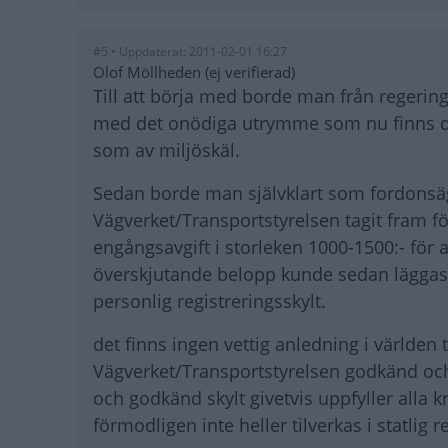
#5 • Uppdaterat: 2011-02-01 16:27
Olof Möllheden (ej verifierad)
Till att börja med borde man från regerin
med det onödiga utrymme som nu finns där
som av miljöskäl.
Sedan borde man självklart som fordonsägar
Vägverket/Transportstyrelsen tagit fram f
engångsavgift i storleken 1000-1500:- för 
överskjutande belopp kunde sedan läggas 
personlig registreringsskylt.
det finns ingen vettig anledning i världen t
Vägverket/Transportstyrelsen godkänd och ti
och godkänd skylt givetvis uppfyller alla k
förmodligen inte heller tilverkas i statlig r