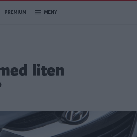
PREMIUM
MENY
 med liten
?