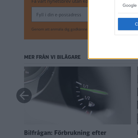
Få vårt nyhetsbrev utan kostnad
Google 
Genom att anmäla dig godkänner du OK-förlagets
personuppgi
MER FRÅN VI BILÄGARE
Bilfrågan: Förbrukning efter