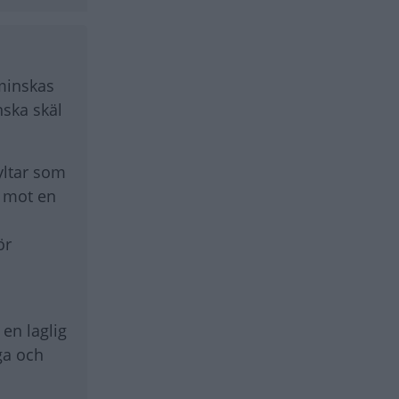
 minskas
nska skäl
yltar som
n mot en
ör
 en laglig
iga och