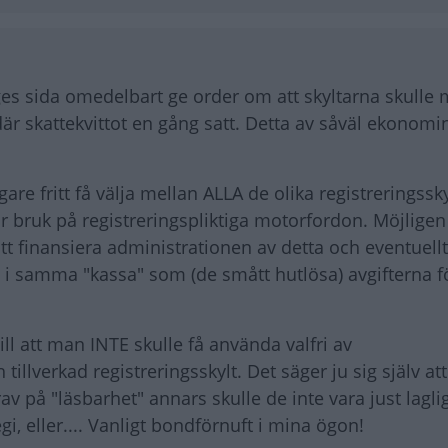
ges sida omedelbart ge order om att skyltarna skulle
 skattekvittot en gång satt. Detta av såväl ekonomi
e fritt få välja mellan ALLA de olika registreringssk
ör bruk på registreringspliktiga motorfordon. Möjlige
att finansiera administrationen av detta och eventuellt
i samma "kassa" som (de smått hutlösa) avgifterna f
ill att man INTE skulle få använda valfri av
llverkad registreringsskylt. Det säger ju sig själv att
rav på "läsbarhet" annars skulle de inte vara just lagl
egi, eller.... Vanligt bondförnuft i mina ögon!