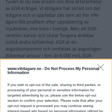
Tyvärr är du inte ensam om dina erfarenheter
av EGR-krångel. Vi Bilägare har skrivit om det
tidigare och vi uppfattar det som att fler VW-
ägare fått problem efter uppdatering av
mjukvaran, inte bara i Sverige. Men att EGR-
ventilen kärvar och slutar fungera drabbar
också andra bilfabrikat. EGR är en
avgaskomponent och omfattas av avgaslagen
(tillverkar-ansvar i fem år/8 000 mil). EGR-
ventilen leder in redan förbrända avgaser, men
före avgasreningen, för att förbrännas igen. Det
www.vibilagare.se -
Do Not Process My Personal
Information
sänker förbränningstemperatur och minskar
utsläppen av kväveoxider. Men avgaserna
If you wish to opt-out of the sale, sharing to third parties, or
innebär också att ventilen riskerar att sättas
processing of your personal or sensitive information for
igen av bland annat sot. Rengöring kan förlänga
targeted advertising by us, please use the below opt-out
section to confirm your selection. Please note that after your
livet på komponenten, innan man till slut
opt-out request is processed you may continue seeing
tvingas till byte. Fullgasningar kanske kan
interest-based ads based on personal information utilized by