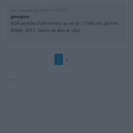
#a • Uppdaterat: 2020-12-10 21:13
gmogmo
EGR ventilen höll mindre än ett år / 1500 mil på min
BMW, 2017. Skönt att den är såld.
Paginering
Nuvarande
1
Sida
2
Nästa
›
sida
sida