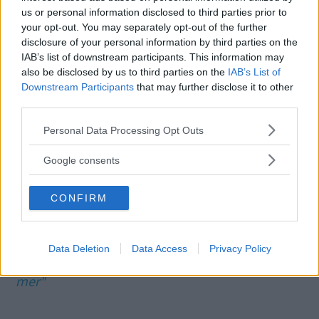
hjälpa till att hålla den ren. Men det kan ju
us or personal information disclosed to third parties prior to
your opt-out. You may separately opt-out of the further
innebära ett tveksamt körsätt. Händiga bilägare
disclosure of your personal information by third parties on the
gör ren ventilen själva, det finns instruktioner
IAB’s list of downstream participants. This information may
med bilder på internet.
also be disclosed by us to third parties on the
IAB’s List of
Erik Rönnblom, Vi Bilägare
Downstream Participants
that may further disclose it to other
third parties.
Diskutera
: Har du haft problem med EGR-
Please note that this website/app uses one or more Google
Personal Data Processing Opt Outs
services and may gather and store information including but
ventilen?
not limited to your visit or usage behaviour. You may click to
Google consents
grant or deny consent to Google and its third-party tags to
use your data for below specified purposes in below Google
CONFIRM
consent section.
Läs
också
:
Det händer efter Volkswagens
dieseluppdatering
Data Deletion
Data Access
Privacy Policy
Läs
också
:
Volkswagen: "EGR-ventilen får jobba
mer"