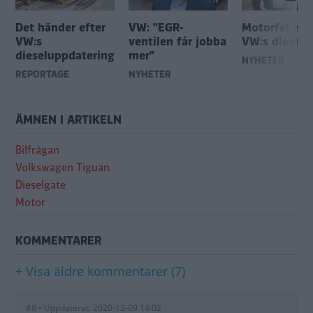
Det händer efter
VW: ”EGR-
Motorfel eft
VW:s
ventilen får jobba
VW:s dieselå
dieseluppdatering
mer”
NYHETER
REPORTAGE
NYHETER
ÄMNEN I ARTIKELN
Bilfrågan
Volkswagen Tiguan
Dieselgate
Motor
KOMMENTARER
+ Visa äldre kommentarer (7)
#8 • Uppdaterat: 2020-12-09 14:02