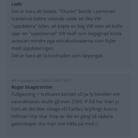
LeifV
Det är bara att betala. "Oturen" består i personen
tvärtemot bättre vetande valde att låta VW
"uppdatera" bilen, alt köpte en beg VW utan att kolla
upp -en "uppdaterad" VW skall som begagnad kosta
avsevärt mindre pga extrakostnaderna som föjler
med uppdateringen.
Det är bara att ta kostnaden som lärpengar.
#9 • Uppdaterat: 2020-12-09 14:05
Roger Skagerström
Fullgasning = tveksamt körsätt xD Ja fy bövelen om
varvräknaren skulle gå över 2500 :P Då har man ju
hört att det blev slitage xD Farfars bryllings kusins
Hillman Imp skar ihop av det en gång så sådana
galenskaper ska man inte hålla på med ;)