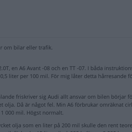
 om bilar eller trafik.
2.0T, en A6 Avant -08 och en TT -07. I båda instrukti
 0,5 liter per 100 mil. För mig låter detta hårresande f
ande friskriver sig Audi allt ansvar om bilen börjar fö
olja. Då är något fel. Min A6 förbrukar omräknat cirk
r 1 000 mil. Högst normalt.
ket olja som en liter på 200 mil skulle den rent teoret