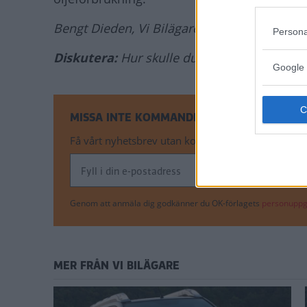
Bengt Dieden, Vi Bilägare
Persona
Diskutera:
Hur skulle du svara på frågan?
Google 
MISSA INTE KOMMANDE ARTIKLAR OM AUD
Få vårt nyhetsbrev utan kostnad
Genom att anmäla dig godkänner du OK-förlagets
personuppgi
MER FRÅN VI BILÄGARE