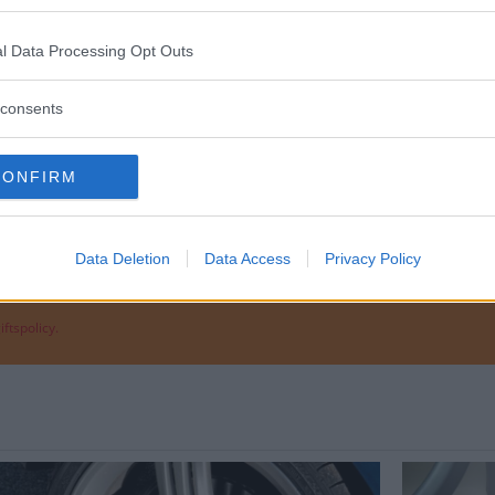
l Data Processing Opt Outs
consents
CONFIRM
I
Data Deletion
Data Access
Privacy Policy
ftspolicy.