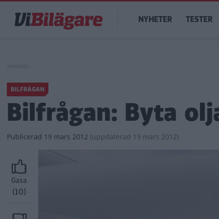
Hoppa
Main
till
NYHETER
TESTER
navigation
huvudinnehåll
BILFRÅGAN
Bilfrågan: Byta olj
Publicerad
19 mars 2012
(
uppdaterad
19 mars 2012)
Gasa
(10)