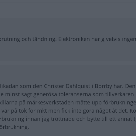
sprutning och tändning. Elektroniken har givetvis ing
n likadan som den Christer Dahlquist i Borrby har. Den
 de minst sagt generösa toleranserna som tillverkaren 
dskillarna på märkesverkstaden mätte upp förbrukningen
ar på tok för mkt men fick inte göra något åt det. Kö
brukning innan jag tröttnade och bytte till ett annat t
örbrukning.