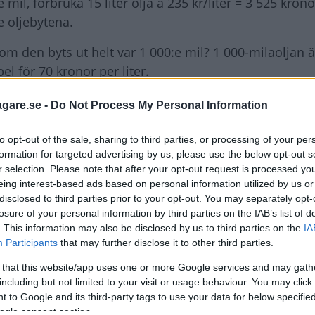
il, förbruka 15 liter olja à 235 kr/liter = 3 525 krono
e oljebytena.
 om den byts ut helt var 1 000:e mil? 1 000-milaoljan ä
el för 70 kronor per liter.
agare.se -
Do Not Process My Personal Information
to opt-out of the sale, sharing to third parties, or processing of your per
formation for targeted advertising by us, please use the below opt-out s
et förekommer att just Audis motorer drar mycket olja, i
r selection. Please note that after your opt-out request is processed y
a nog sökas i biltillverkarnas strävan efter låg
eing interest-based ads based on personal information utilized by us or
ch lager och tätningar (kolvringar med mera) sätts int
disclosed to third parties prior to your opt-out. You may separately opt-
losure of your personal information by third parties on the IAB’s list of
. This information may also be disclosed by us to third parties on the
IA
Participants
that may further disclose it to other third parties.
brukningstesterna är det gynnsamt för tillverkarna. At
effekt.
 that this website/app uses one or more Google services and may gath
including but not limited to your visit or usage behaviour. You may click 
en inte är den enda tillverkare som tillåter hög
 to Google and its third-party tags to use your data for below specifi
ogle consent section.