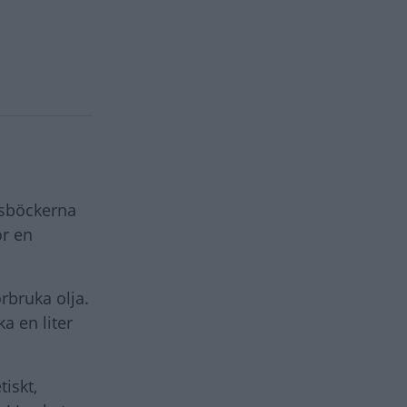
onsböckerna
ör en
rbruka olja.
a en liter
iskt,