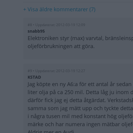
+ Visa äldre kommentarer (7)
#8 • Uppdaterat: 2012-03-19 12:09
snabb95
Elektroniken styr (max) varvtal, bränslein
oljeförbrukningen att göra.
#9 • Uppdaterat: 2012-03-19 12:27
KSTAD
Jag köpte en ny A6:a för ett antal år seda
liter olja på ca 250 mil. Detta låg ju inom
därför fick jag ej detta åtgärdat. Verksta
samma som jag mätt upp och tyckte detta v
i några tusen mil med konstant hög oljeför
märke och har numera ingen mätbar oljef
Aldrig mer en Audi.