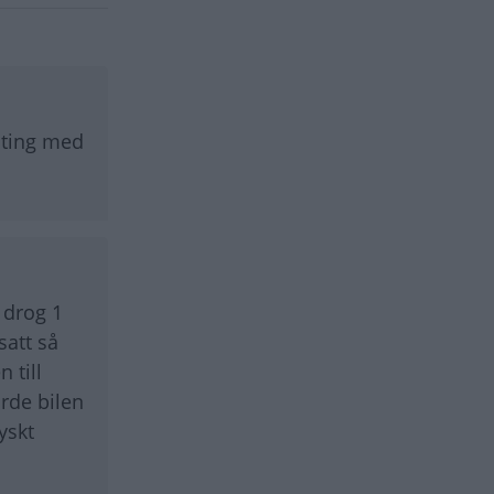
enting med
 drog 1
satt så
 till
rde bilen
yskt