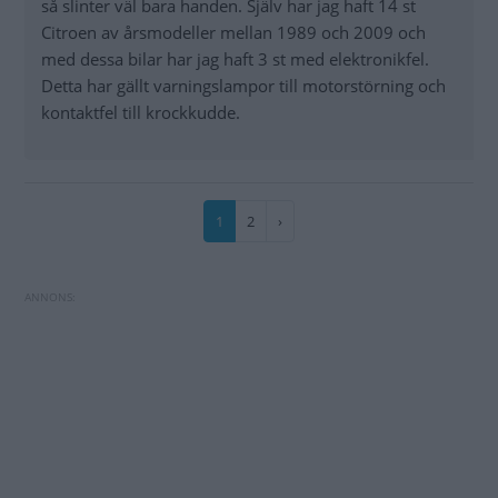
så slinter väl bara handen. Själv har jag haft 14 st
Citroen av årsmodeller mellan 1989 och 2009 och
med dessa bilar har jag haft 3 st med elektronikfel.
Detta har gällt varningslampor till motorstörning och
kontaktfel till krockkudde.
Paginering
Nuvarande
1
Sida
2
Nästa
›
sida
sida