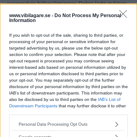
exempelvis bilbesiktningar. Dekra lade nyligen
ner sin öppna rapportering från årliga
www.vibilagare.se -
Do Not Process My Personal
besiktningar. Länsförsäkringars rapport från
Information
ersättningar för maskinskada där elektronik kan
If you wish to opt-out of the sale, sharing to third parties, or
ingå är tre år gammal. Där låg Citroën i nivå
processing of your personal or sensitive information for
med medelbilen, lite högre på elektronik. Ser vi
targeted advertising by us, please use the below opt-out
till vår egen AutoIndex framkommer det att
section to confirm your selection. Please note that after your
Citroënägarna av bilar 2011-2017 totalt sett är
opt-out request is processed you may continue seeing
interest-based ads based on personal information utilized by
mer nöjda än medel. Går vi däremot på just C4
us or personal information disclosed to third parties prior to
som modell, jämfört med konkurrenterna i
your opt-out. You may separately opt-out of the further
samma storlek och ägarnas uppfattning om
disclosure of your personal information by third parties on the
IAB’s list of downstream participants. This information may
kvalitet, placerar sig bilen på 20:e plats av 24
also be disclosed by us to third parties on the
IAB’s List of
bilar. Men ägarnas poäng är klart över medel.
Downstream Participants
that may further disclose it to other
Vi Bilägare hade en hel del problem med C4
third parties.
Picasso som långtestbil 2007. Och söker jag på
Please note that this website/app uses one or more Google
Personal Data Processing Opt Outs
nätet hittar jag också problem, bland annat just
services and may gather and store information including but
elfel. Det kan man i och för sig nog lyckas hitta
not limited to your visit or usage behaviour. You may click to