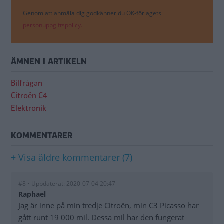
Genom att anmäla dig godkänner du OK-förlagets
personuppgiftspolicy.
ÄMNEN I ARTIKELN
Bilfrågan
Citroën C4
Elektronik
KOMMENTARER
+ Visa äldre kommentarer (7)
#8 • Uppdaterat: 2020-07-04 20:47
Raphael
Jag är inne på min tredje Citroën, min C3 Picasso har
gått runt 19 000 mil. Dessa mil har den fungerat