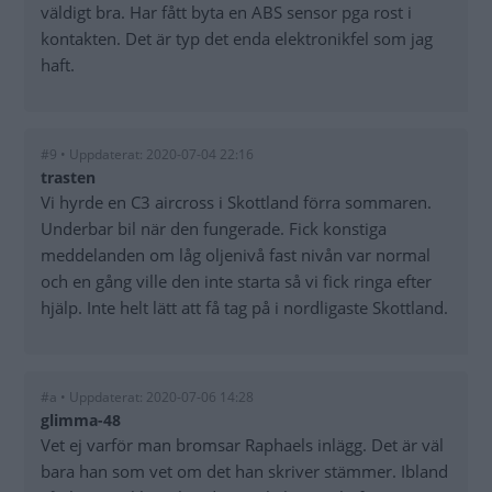
väldigt bra. Har fått byta en ABS sensor pga rost i
kontakten. Det är typ det enda elektronikfel som jag
haft.
#9 • Uppdaterat: 2020-07-04 22:16
trasten
Vi hyrde en C3 aircross i Skottland förra sommaren.
Underbar bil när den fungerade. Fick konstiga
meddelanden om låg oljenivå fast nivån var normal
och en gång ville den inte starta så vi fick ringa efter
hjälp. Inte helt lätt att få tag på i nordligaste Skottland.
#a • Uppdaterat: 2020-07-06 14:28
glimma-48
Vet ej varför man bromsar Raphaels inlägg. Det är väl
bara han som vet om det han skriver stämmer. Ibland