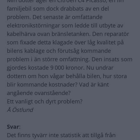
Min dotter äger en Citroën C4 Picasso, en fin
familjebil som dock drabbats av en del
problem. Det senaste är omfattande
elektronikstörningar som ledde till utbyte av
kabelhärva ovan bränsletanken. Den reparatör
som fixade detta klagade över låg kvalitet på
bilens kablage och förutsåg kommande
problem i än större omfattning. Den insats som
gjordes kostade 9 000 kronor. Nu undrar
dottern om hon vågar behålla bilen, hur stora
blir kommande kostnader? Vad är känt
angående ovanstående?
Ett vanligt och dyrt problem?
Å Östlund
Svar
:
Det finns tyvärr inte statistik att tillgå från