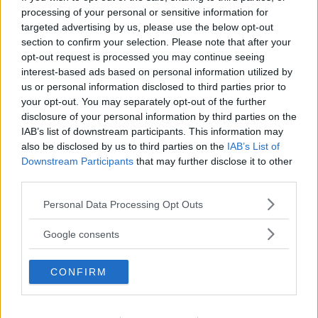
processing of your personal or sensitive information for
också jämförelsevis låg, i synnerhet den maffiga
targeted advertising by us, please use the below opt-out
kombiversionen Break riskerar att bli alldeles utskrotad
section to confirm your selection. Please note that after your
om några år.
opt-out request is processed you may continue seeing
interest-based ads based on personal information utilized by
Liksom på mellanklassmodellen BX tidigare skapades XM
us or personal information disclosed to third parties prior to
Break genom ett ”enkelt” tillägg av en låda bak, med
your opt-out. You may separately opt-out of the further
bibehållen linje från halvkombin i bakdörrarnas rutramar
disclosure of your personal information by third parties on the
– det blev billigare så.
IAB’s list of downstream participants. This information may
also be disclosed by us to third parties on the
IAB’s List of
”Ännu vet ingen
hur billig en XM kan bli” brukar det
Downstream Participants
that may further disclose it to other
skämtsamt heta och det har onekligen funnits väldigt
third parties.
många, väldigt billiga exemplar till salu under lång tid.
Please note that this website/app uses one or more Google
Personal Data Processing Opt Outs
Kanske är den tiden förbi, så mycket lägre kan de i alla fall
services and may gather and store information including but
inte sjunka?
not limited to your visit or usage behaviour. You may click to
Google consents
grant or deny consent to Google and its third-party tags to
Gamla Citroën brukar inte kosta mycket, det dröjde
use your data for below specified purposes in below Google
exempelvis väldigt länge innan priserna på DS-modellerna
CONFIRM
consent section.
började stiga, men gissningvis kan det bara gå uppåt för
XM nu. Det är en högst speciell modell som dessutom