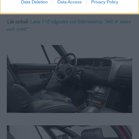
visat sig hyfsat driftsäker (elspöken undantagna) och som
Data Deletion
Data Access
Privacy Policy
klarat sig anständigt från rost.
Läs också:
Lada 110 sågades vid fotknölarna: ”Allt är skevt
och snett”