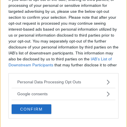
Serieproduktionen startade 1982 och höll i sig ända till
processing of your personal or sensitive information for
1994. Under 1986 nåddes en topp, drygt 316 000
targeted advertising by us, please use the below opt-out
section to confirm your selection. Please note that after your
producerade exemplar, medan den totala tillverkningen
opt-out request is processed you may continue seeing
blev drygt 2,4 miljoner bilar. Vilken fullträff!
interest-based ads based on personal information utilized by
us or personal information disclosed to third parties prior to
your opt-out. You may separately opt-out of the further
disclosure of your personal information by third parties on the
IAB’s list of downstream participants. This information may
also be disclosed by us to third parties on the
IAB’s List of
Downstream Participants
that may further disclose it to other
third parties.
Please note that this website/app uses one or more Google
Personal Data Processing Opt Outs
services and may gather and store information including but
not limited to your visit or usage behaviour. You may click to
Google consents
grant or deny consent to Google and its third-party tags to
use your data for below specified purposes in below Google
CONFIRM
consent section.