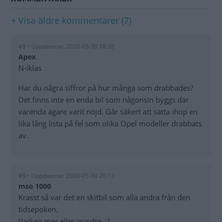
+ Visa äldre kommentarer (7)
#8 • Uppdaterat: 2020-05-30 18:38
Apex
N-iklas
Har du några siffror på hur många som drabbades?
Det finns inte en enda bil som någonsin byggs där
varenda ägare varit nöjd. Går säkert att sätta ihop en
lika lång lista på fel som olika Opel modeller drabbats
av.
#9 • Uppdaterat: 2020-05-30 20:13
mso 1000
Krasst så var det en skitbil som alla andra från den
tidsepoken.
Varken mer eller mindre. :)