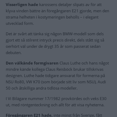
Visserligen hade
karossens detaljer slipats av för att
klyva vinden bättre än föregångaren E21 gjorde, men den
strama helheten i kostymeringen behölls – i elegant
utvecklad form.
Det är svårt att tänka sig någon BMW-modell som dels
gjort ett så stilrent intryck precis direkt, dels stått sig så
oerhört väl under de drygt 35 år som passerat sedan
debuten.
Den välkände formgivaren
Claus Luthe och hans något
mindre kände kollega Claus Reisböck brukar tillskrivas
designen. Luthe hade tidigare ansvarat för formerna på
NSU Ro80, VW K70 (som började sitt liv som NSU), Audi
50 och åtskilliga andra tidlösa modeller.
I Vi Bilägare nummer 17/1982 provkördes och veks E30
ut, med röntgenteckning och allt för att visa nyheterna.
Föregångaren E21 hade,
inte minst från Sverige, fått