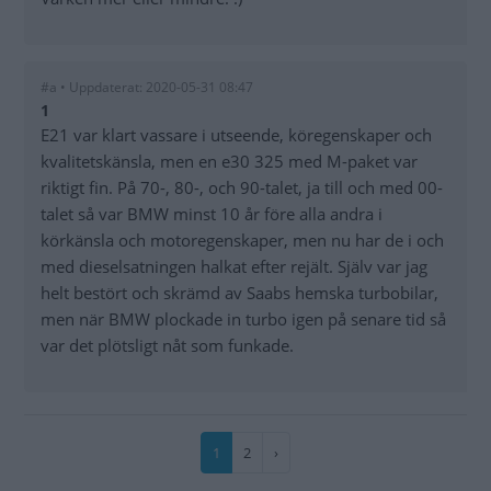
#a • Uppdaterat: 2020-05-31 08:47
1
E21 var klart vassare i utseende, köregenskaper och
kvalitetskänsla, men en e30 325 med M-paket var
riktigt fin. På 70-, 80-, och 90-talet, ja till och med 00-
talet så var BMW minst 10 år före alla andra i
körkänsla och motoregenskaper, men nu har de i och
med dieselsatningen halkat efter rejält. Själv var jag
helt bestört och skrämd av Saabs hemska turbobilar,
men när BMW plockade in turbo igen på senare tid så
var det plötsligt nåt som funkade.
Paginering
Nuvarande
1
Sida
2
Nästa
›