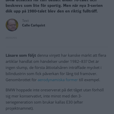
BMW utsattes för tuff debatt under 70-talet och
beskrevs som lite för sportig. Men när nya 3-serien
dök upp på 1980-talet blev den en riktig fullträff.
Text
Calle Carlquist
Läsare som följt
denna vinjett har kanske märkt att flera
artiklar handlat om händelser under 1982–83? Det är
ingen slump, de första åttiotalsåren inträffade mycket i
bilindustrin som fick påverkan för lång tid framöver.
Genombrottet för
aerodynamiska former
till exempel.
BMW hoppade inte oreserverat på det tåget utan förhöll
sig mer konservativt, inte minst med den 3-
seriegeneration som brukar kallas E30 (efter
projektnamnet).