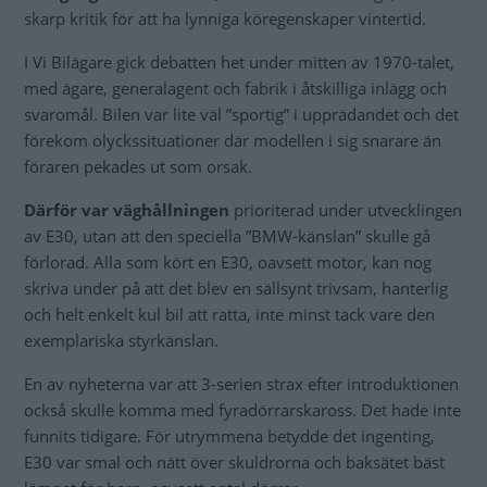
skarp kritik för att ha lynniga köregenskaper vintertid.
I Vi Bilägare gick debatten het under mitten av 1970-talet,
med ägare, generalagent och fabrik i åtskilliga inlägg och
svaromål. Bilen var lite väl ”sportig” i upprädandet och det
förekom olyckssituationer där modellen i sig snarare än
föraren pekades ut som orsak.
Därför var väghållningen
prioriterad under utvecklingen
av E30, utan att den speciella ”BMW-känslan” skulle gå
förlorad. Alla som kört en E30, oavsett motor, kan nog
skriva under på att det blev en sällsynt trivsam, hanterlig
och helt enkelt kul bil att ratta, inte minst tack vare den
exemplariska styrkänslan.
En av nyheterna var att 3-serien strax efter introduktionen
också skulle komma med fyradörrarskaross. Det hade inte
funnits tidigare. För utrymmena betydde det ingenting,
E30 var smal och nätt över skuldrorna och baksätet bäst