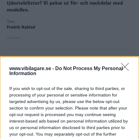
tjänstebilister? Vi pekar ut för- och nackdelar med
modellen.
Text
Fredrik Nyblad
www.vibilagare.se -
Do Not Process My Personal
Läs testet av Audi A4 Avant mot fem konkurrenter i Vi
Information
Bilägare nummer 18/2010. Tidningen finns i butik från 21
december och kommer till prenumeranter några dagar
If you wish to opt-out of the sale, sharing to third parties, or
innan.
processing of your personal or sensitive information for
targeted advertising by us, please use the below opt-out
Diskutera:
Vad tycker du om Audi A4 Avant?
section to confirm your selection. Please note that after your
opt-out request is processed you may continue seeing
interest-based ads based on personal information utilized by
us or personal information disclosed to third parties prior to
MISSA INTE KOMMANDE ARTIKLAR OM AUDI
your opt-out. You may separately opt-out of the further
A4