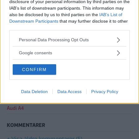
disclosure of your personal information by third parties on the
IAB’s list of downstream participants. This information may
Få vårt nyhetsbrev utan kostnad
also be disclosed by us to third parties on the
IAB’s List of
Downstream Participants
that may further disclose it to other
third parties.
Please note that this website/app uses one or more Google
Personal Data Processing Opt Outs
services and may gather and store information including but
not limited to your visit or usage behaviour. You may click to
Google consents
Genom att anmäla dig godkänner du OK-förlagets
grant or deny consent to Google and its third-party tags to
personuppgiftspolicy.
use your data for below specified purposes in below Google
CONFIRM
consent section.
ÄMNEN I ARTIKELN
Data Deletion
Data Access
Privacy Policy
Webb-tv
Audi A4
KOMMENTARER
+ Visa äldre kommentarer (5)